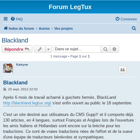
Forum LegTux
FAQ
Connexion
R
Index du forum
Autres
Vos projets
e
Blackland
c
Rechercher
Recherche 
Répondre
h
1 message • Page
1
sur
1
e
Katryne
r
c
h
Blackland
e
M
20 sept. 2012 22:52
e
r
s
Après 6 mois de travail acharné à guichets fermés, BlackLand
s
http://blackland.legtux.org/
s'est enfin ouvert au public le 18 septembre.
a
g
e
C'est un site destiné aux utilisateurs du CMS GuppY et il comporte déjà
130 articles, en 4 langues, surtout Français et Anglais lors de l'ouverture :
les amis Italiens et Hollandais sont encore sur la brèche pour les
traductions. Ce sont de vraies traductions nées de l'effort et de la sueur
d'une équipe de traducteurs bénévoles et sympathiques.