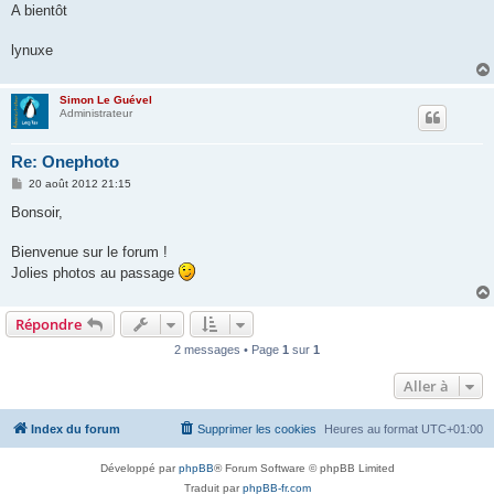
A bientôt
lynuxe
Simon Le Guével
Administrateur
Re: Onephoto
M
20 août 2012 21:15
e
s
Bonsoir,
s
a
g
Bienvenue sur le forum !
e
Jolies photos au passage
Répondre
2 messages • Page
1
sur
1
Aller à
Index du forum
Supprimer les cookies
Heures au format
UTC+01:00
Développé par
phpBB
® Forum Software © phpBB Limited
Traduit par
phpBB-fr.com