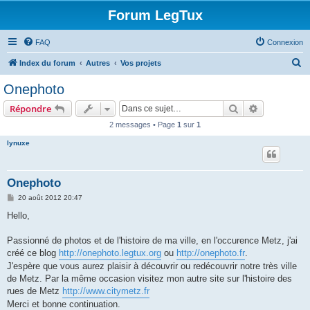
Forum LegTux
FAQ
Connexion
R
Index du forum
Autres
Vos projets
e
Onephoto
c
Rechercher
Recherche 
Répondre
h
2 messages • Page
1
sur
1
e
lynuxe
r
c
h
Onephoto
e
M
20 août 2012 20:47
e
r
s
Hello,
s
a
g
Passionné de photos et de l'histoire de ma ville, en l'occurence Metz, j'ai
e
créé ce blog
http://onephoto.legtux.org
ou
http://onephoto.fr
.
J'espère que vous aurez plaisir à découvrir ou redécouvrir notre très ville
de Metz. Par la même occasion visitez mon autre site sur l'histoire des
rues de Metz
http://www.citymetz.fr
Merci et bonne continuation.