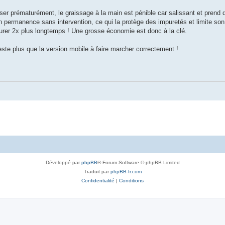
user prématurément, le graissage à la main est pénible car salissant et prend
en permanence sans intervention, ce qui la protège des impuretés et limite so
 durer 2x plus longtemps ! Une grosse économie est donc à la clé.
reste plus que la version mobile à faire marcher correctement !
Développé par
phpBB
® Forum Software © phpBB Limited
Traduit par
phpBB-fr.com
Confidentialité
|
Conditions