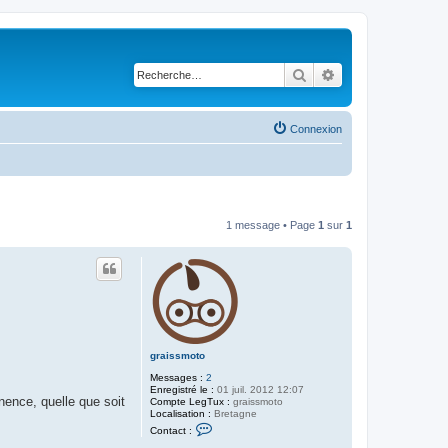
Rechercher
Recherche avancé
Connexion
1 message • Page
1
sur
1
graissmoto
Messages :
2
Enregistré le :
01 juil. 2012 12:07
anence, quelle que soit
Compte LegTux :
graissmoto
Localisation :
Bretagne
C
Contact :
o