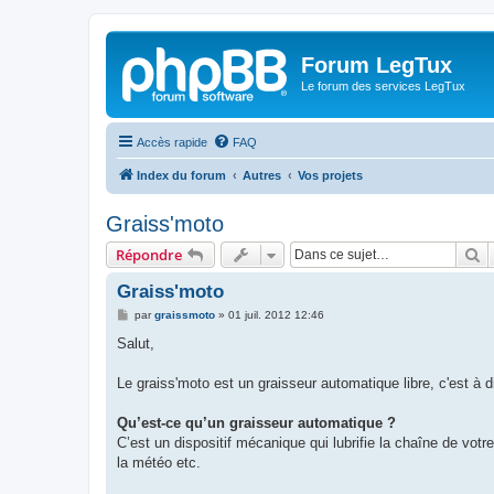
Forum LegTux
Le forum des services LegTux
Accès rapide
FAQ
Index du forum
Autres
Vos projets
Graiss'moto
R
Répondre
Graiss'moto
M
par
graissmoto
»
01 juil. 2012 12:46
e
s
Salut,
s
a
g
Le graiss'moto est un graisseur automatique libre, c'est à d
e
Qu’est-ce qu’un graisseur automatique ?
C’est un dispositif mécanique qui lubrifie la chaîne de votr
la météo etc.