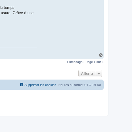
n
t
 du temps.
a
c
n usure. Grâce à une
t
e
r
g
r
a
i
s
s
m
o
t
H
o
a
1 message • Page
1
sur
1
u
t
Aller à
Supprimer les cookies
Heures au format
UTC+01:00