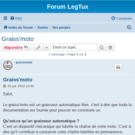
Forum LegTux
FAQ
Connexion
R
Index du forum
Autres
Vos projets
e
Graiss'moto
c
Rechercher
Recherche 
Répondre
h
1 message • Page
1
sur
1
e
graissmoto
r
c
h
Graiss'moto
e
M
01 juil. 2012 12:46
e
r
s
Salut,
s
a
g
Le graiss'moto est un graisseur automatique libre, c'est à dire que toute la
e
documentation est fournie pour pouvoir en construire un.
Qu’est-ce qu’un graisseur automatique ?
C’est un dispositif mécanique qui lubrifie la chaîne de votre moto. C’est à
dire qu’il contribue à conserver votre chaîne lubrifiée en permanence,