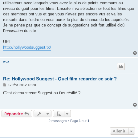
utilisateurs avec lesquels vous avez le plus de points communs au
niveau du goût pour les films. Ensuite il va sélectionner tout les films que
ces membres ont vus et que vous n'avez pas encore vus et va les
ressortir dans l'ordre ou vous aurez le plus de chance de les appréciés.
Je ne pense pas que ce concept de suggestions soit fort utilisé d'où
l'
innovation
du site.
URL:
http://hollywoodsuggest.tk/
wux
Re: Hollywood Suggest - Quel film regarder ce soir ?
M
17 févr. 2012 18:28
e
s
C'est deenu streamSuggest ou t'as résilié ?
s
a
g
e
Répondre
2 messages • Page
1
sur
1
Aller à