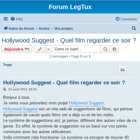
Forum LegTux
FAQ
Connexion
R
Index du forum
Autres
Vos projets
e
Hollywood Suggest - Quel film regarder ce soir ?
c
Rechercher
Recherche 
Répondre
h
2 messages • Page
1
sur
1
e
Toggy
r
c
h
Hollywood Suggest - Quel film regarder ce soir ?
e
M
13 août 2011 19:03
e
r
s
Bonjour à tous.
s
Je viens vous présentez mon projet
Hollywood Suggest
.
a
g
Hollywood Suggest
est un site web de suggestions de films, qui permet
e
également de savoir quels films ont a déjà vu et de les notés.
Le système de suggestions est, je pense, différent des autres sites de ce
genre. En effet, le système de suggestion va se basé sur vos points
communs avec les autres utilisateurs.
Voilà comment cela fonctionne: Le système va essayer de trouver 40