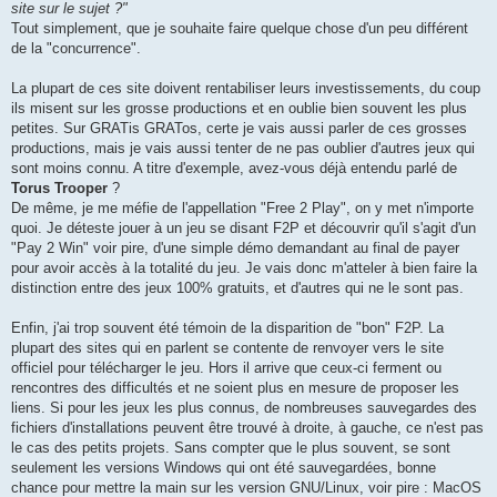
site sur le sujet ?"
Tout simplement, que je souhaite faire quelque chose d'un peu différent
de la "concurrence".
La plupart de ces site doivent rentabiliser leurs investissements, du coup
ils misent sur les grosse productions et en oublie bien souvent les plus
petites. Sur GRATis GRATos, certe je vais aussi parler de ces grosses
productions, mais je vais aussi tenter de ne pas oublier d'autres jeux qui
sont moins connu. A titre d'exemple, avez-vous déjà entendu parlé de
Torus Trooper
?
De même, je me méfie de l'appellation "Free 2 Play", on y met n'importe
quoi. Je déteste jouer à un jeu se disant F2P et découvrir qu'il s'agit d'un
"Pay 2 Win" voir pire, d'une simple démo demandant au final de payer
pour avoir accès à la totalité du jeu. Je vais donc m'atteler à bien faire la
distinction entre des jeux 100% gratuits, et d'autres qui ne le sont pas.
Enfin, j'ai trop souvent été témoin de la disparition de "bon" F2P. La
plupart des sites qui en parlent se contente de renvoyer vers le site
officiel pour télécharger le jeu. Hors il arrive que ceux-ci ferment ou
rencontres des difficultés et ne soient plus en mesure de proposer les
liens. Si pour les jeux les plus connus, de nombreuses sauvegardes des
fichiers d'installations peuvent être trouvé à droite, à gauche, ce n'est pas
le cas des petits projets. Sans compter que le plus souvent, se sont
seulement les versions Windows qui ont été sauvegardées, bonne
chance pour mettre la main sur les version GNU/Linux, voir pire : MacOS