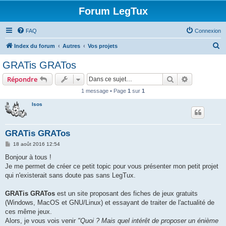
Forum LegTux
FAQ
Connexion
R
Index du forum
Autres
Vos projets
e
GRATis GRATos
c
Rechercher
Recherche 
Répondre
h
1 message • Page
1
sur
1
e
Isos
r
c
h
GRATis GRATos
e
M
18 août 2016 12:54
e
r
s
Bonjour à tous !
s
Je me permet de créer ce petit topic pour vous présenter mon petit projet
a
g
qui n'existerait sans doute pas sans LegTux.
e
GRATis GRATos
est un site proposant des fiches de jeux gratuits
(Windows, MacOS et GNU/Linux) et essayant de traiter de l'actualité de
ces même jeux.
Alors, je vous vois venir
"Quoi ? Mais quel intérêt de proposer un énième