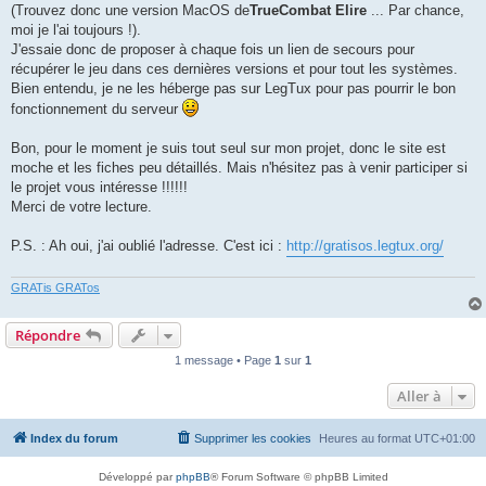
(Trouvez donc une version MacOS de
TrueCombat Elire
... Par chance,
moi je l'ai toujours !).
J'essaie donc de proposer à chaque fois un lien de secours pour
récupérer le jeu dans ces dernières versions et pour tout les systèmes.
Bien entendu, je ne les héberge pas sur LegTux pour pas pourrir le bon
fonctionnement du serveur
Bon, pour le moment je suis tout seul sur mon projet, donc le site est
moche et les fiches peu détaillés. Mais n'hésitez pas à venir participer si
le projet vous intéresse !!!!!!
Merci de votre lecture.
P.S. : Ah oui, j'ai oublié l'adresse. C'est ici :
http://gratisos.legtux.org/
GRATis GRATos
Répondre
1 message • Page
1
sur
1
Aller à
Index du forum
Supprimer les cookies
Heures au format
UTC+01:00
Développé par
phpBB
® Forum Software © phpBB Limited