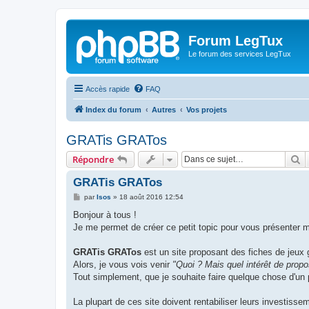
Forum LegTux
Le forum des services LegTux
Accès rapide
FAQ
Index du forum
Autres
Vos projets
GRATis GRATos
R
Répondre
GRATis GRATos
M
par
Isos
»
18 août 2016 12:54
e
s
Bonjour à tous !
s
Je me permet de créer ce petit topic pour vous présenter m
a
g
e
GRATis GRATos
est un site proposant des fiches de jeux 
Alors, je vous vois venir
"Quoi ? Mais quel intérêt de propo
Tout simplement, que je souhaite faire quelque chose d'un p
La plupart de ces site doivent rentabiliser leurs investisse