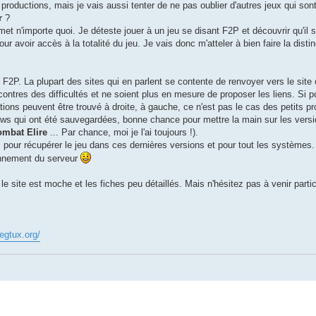
oductions, mais je vais aussi tenter de ne pas oublier d'autres jeux qui sont
r
?
et n'importe quoi. Je déteste jouer à un jeu se disant F2P et découvrir qu'il s
r avoir accès à la totalité du jeu. Je vais donc m'atteler à bien faire la disti
" F2P. La plupart des sites qui en parlent se contente de renvoyer vers le site o
ncontres des difficultés et ne soient plus en mesure de proposer les liens. Si p
ions peuvent être trouvé à droite, à gauche, ce n'est pas le cas des petits p
ws qui ont été sauvegardées, bonne chance pour mettre la main sur les vers
mbat Elire
... Par chance, moi je l'ai toujours !).
 pour récupérer le jeu dans ces dernières versions et pour tout les systèmes.
onnement du serveur
e site est moche et les fiches peu détaillés. Mais n'hésitez pas à venir partici
legtux.org/