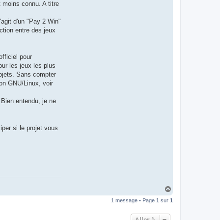
 moins connu. A titre
'agit d'un "Pay 2 Win"
nction entre des jeux
fficiel pour
our les jeux les plus
rojets. Sans compter
ion GNU/Linux, voir
 Bien entendu, je ne
per si le projet vous
H
a
1 message • Page
1
sur
1
u
t
Aller à