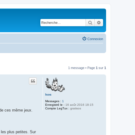
Rechercher
Recherche avancé
Connexion
1 message • Page
1
sur
1
Isos
Messages :
1
Enregistré le :
16 août 2016 18:15
Compte LegTux :
gratisos
é de ces même jeux.
les plus petites. Sur