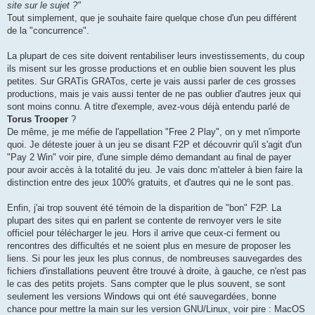
site sur le sujet ?"
Tout simplement, que je souhaite faire quelque chose d'un peu différent
de la "concurrence".
La plupart de ces site doivent rentabiliser leurs investissements, du coup
ils misent sur les grosse productions et en oublie bien souvent les plus
petites. Sur GRATis GRATos, certe je vais aussi parler de ces grosses
productions, mais je vais aussi tenter de ne pas oublier d'autres jeux qui
sont moins connu. A titre d'exemple, avez-vous déjà entendu parlé de
Torus Trooper
?
De même, je me méfie de l'appellation "Free 2 Play", on y met n'importe
quoi. Je déteste jouer à un jeu se disant F2P et découvrir qu'il s'agit d'un
"Pay 2 Win" voir pire, d'une simple démo demandant au final de payer
pour avoir accès à la totalité du jeu. Je vais donc m'atteler à bien faire la
distinction entre des jeux 100% gratuits, et d'autres qui ne le sont pas.
Enfin, j'ai trop souvent été témoin de la disparition de "bon" F2P. La
plupart des sites qui en parlent se contente de renvoyer vers le site
officiel pour télécharger le jeu. Hors il arrive que ceux-ci ferment ou
rencontres des difficultés et ne soient plus en mesure de proposer les
liens. Si pour les jeux les plus connus, de nombreuses sauvegardes des
fichiers d'installations peuvent être trouvé à droite, à gauche, ce n'est pas
le cas des petits projets. Sans compter que le plus souvent, se sont
seulement les versions Windows qui ont été sauvegardées, bonne
chance pour mettre la main sur les version GNU/Linux, voir pire : MacOS