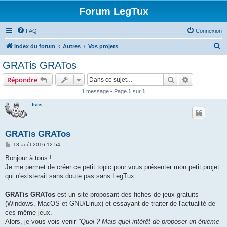
Forum LegTux
FAQ
Connexion
R
Index du forum
Autres
Vos projets
e
GRATis GRATos
c
Rechercher
Recherche 
Répondre
h
1 message • Page
1
sur
1
e
Isos
r
c
h
GRATis GRATos
e
M
18 août 2016 12:54
e
r
s
Bonjour à tous !
s
Je me permet de créer ce petit topic pour vous présenter mon petit projet
a
g
qui n'existerait sans doute pas sans LegTux.
e
GRATis GRATos
est un site proposant des fiches de jeux gratuits
(Windows, MacOS et GNU/Linux) et essayant de traiter de l'actualité de
ces même jeux.
Alors, je vous vois venir
"Quoi ? Mais quel intérêt de proposer un énième