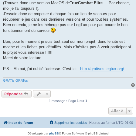
(Trouvez donc une version MacOS de
TrueCombat Elire
... Par chance,
moi je l'ai toujours !).
J'essaie donc de proposer à chaque fois un lien de secours pour
récupérer le jeu dans ces dernières versions et pour tout les systèmes.
Bien entendu, je ne les héberge pas sur LegTux pour pas pourrir le bon
fonctionnement du serveur
Bon, pour le moment je suis tout seul sur mon projet, donc le site est
moche et les fiches peu détaillés. Mais n'hésitez pas à venir participer si
le projet vous intéresse !!!!!!
Merci de votre lecture.
P.S. : Ah oui, j'ai oublié l'adresse. C'est ici :
http://gratisos.legtux.org/
GRATis GRATos
Répondre
1 message • Page
1
sur
1
Aller à
Index du forum
Supprimer les cookies
Heures au format
UTC+01:00
Développé par
phpBB
® Forum Software © phpBB Limited