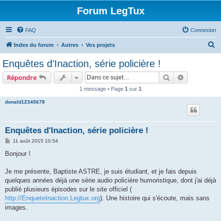
Forum LegTux
FAQ
Connexion
R
Index du forum
Autres
Vos projets
e
Enquêtes d'Inaction, série policière !
c
Rechercher
Recherche 
Répondre
h
1 message • Page
1
sur
1
e
donald12345678
r
c
h
Enquêtes d'Inaction, série policière !
e
M
11 août 2015 10:54
e
r
s
Bonjour !
s
a
g
Je me présente, Baptiste ASTRE, je suis étudiant, et je fais depuis
e
quelques années déjà une série audio policière humoristique, dont j'ai déjà
publié plusieurs épisodes sur le site officiel (
http://EnqueteInaction.Legtux.org
). Une histoire qui s'écoute, mais sans
images.