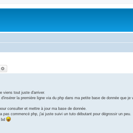
echercher
Recherche avancée
viens tout juste d'arriver.
a d'insérer la première ligne via du php dans ma petite base de donnée que je 
 pour consulter et mettre à jour ma base de donnée.
'a pas commencé php, j'ai juste suivi un tuto débutant pour dégrossir un peu.
a bd