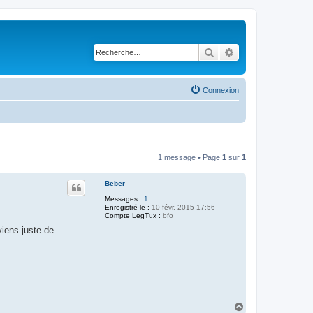
Rechercher
Recherche avancé
Connexion
1 message • Page
1
sur
1
Beber
Messages :
1
Enregistré le :
10 févr. 2015 17:56
Compte LegTux :
bfo
viens juste de
H