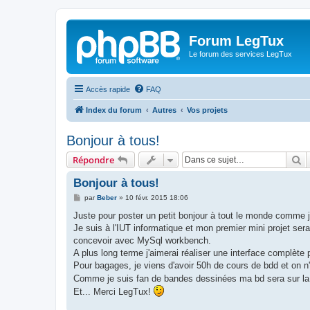
Forum LegTux
Le forum des services LegTux
Accès rapide
FAQ
Index du forum
Autres
Vos projets
Bonjour à tous!
R
Répondre
Bonjour à tous!
M
par
Beber
»
10 févr. 2015 18:06
e
s
Juste pour poster un petit bonjour à tout le monde comme je 
s
Je suis à l'IUT informatique et mon premier mini projet ser
a
g
concevoir avec MySql workbench.
e
A plus long terme j'aimerai réaliser une interface complète
Pour bagages, je viens d'avoir 50h de cours de bdd et on n
Comme je suis fan de bandes dessinées ma bd sera sur l
Et... Merci LegTux!