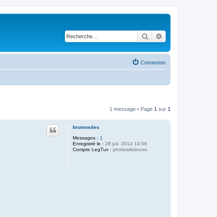
Rechercher
Recherche avancé
Connexion
1 message • Page
1
sur
1
brunooules
Messages :
1
Enregistré le :
28 juil. 2014 14:06
Compte LegTux :
photosdebruno