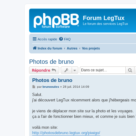
Forum LegTux
Le forum des services LegTux
Accès rapide
FAQ
Index du forum
Autres
Vos projets
Photos de bruno
R
Répondre
Photos de bruno
M
par
brunooules
»
28 juil. 2014 14:09
e
s
Salut.
s
j'ai découvert LegTux récemment alors que j'hébergeais mon
a
g
e
je viens de déplacer mon site sur la photo et les voyages.
ça a l'air de fonctionner bien mieux, et comme je suis bien "
voilà mon site:
http://photosdebruno.legtux.org/piwigo/