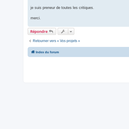
je suis preneur de toutes les critiques.
merci.
Répondre
Retourner vers « Vos projets »
Index du forum