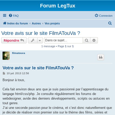
Forum LegTux
FAQ
Connexion
R
Index du forum
Autres
Vos projets
e
Votre avis sur le site FilmATouVa ?
c
Rechercher
Recherche 
Répondre
h
1 message • Page
1
sur
1
e
filmatouva
r
c
h
Votre avis sur le site FilmATouVa ?
e
M
10 juil. 2013 12:56
e
r
s
Bonjour à tous,
s
a
g
Cela fait environ deux ans que je suis passionné par l’apprentissage du
e
langage html/css/php. Je consulte régulièrement les forums de
webdesigner, avide des derniers développements, scripts ou astuces en
tout genre.
J’ai une seconde passion pour le cinéma, et c’est donc naturellement que
je décide de réaliser mon premier site sur le thème des films, séries et