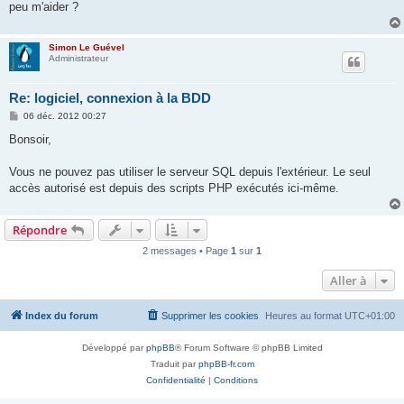
peu m'aider ?
Simon Le Guével
Administrateur
Re: logiciel, connexion à la BDD
M
06 déc. 2012 00:27
e
s
Bonsoir,
s
a
g
Vous ne pouvez pas utiliser le serveur SQL depuis l'extérieur. Le seul
e
accès autorisé est depuis des scripts PHP exécutés ici-même.
Répondre
2 messages • Page
1
sur
1
Aller à
Index du forum
Supprimer les cookies
Heures au format
UTC+01:00
Développé par
phpBB
® Forum Software © phpBB Limited
Traduit par
phpBB-fr.com
Confidentialité
|
Conditions