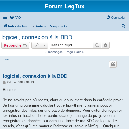
Forum LegTux
FAQ
Connexion
R
Index du forum
Autres
Vos projets
e
logiciel, connexion à la BDD
c
Rechercher
Recherche 
Répondre
h
2 messages • Page
1
sur
1
e
alex
r
c
h
logiciel, connexion à la BDD
e
M
04 déc. 2012 08:19
e
r
s
Bonjour,
s
a
g
Je ne savais pas où poster, alors du coup, c'est dans la catégorie projet.
e
Je fais un programme calculant votre biorythme. J'aimerai pouvoir
enregistrer des infos sur une base de données. Pour éviter d'enregistrer
les infos en local et de les perdre quand je change de pc, je voudrai
enregistrer les données sur dans une table de ma BDD de legtux. Le
soucis, c'est qu'il me manque l'adresse du serveur MySql... Quelqu'un