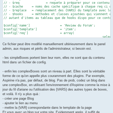
// - $req		= requete à préparer pour ce contenu

// - $cache	= noms des cache spécifique à chaque req ci dessus (utilisation de variables tels que {ID} pour définition de nom dynamique

// - $replace	= remplacement des {VARS} du template avec les valeurs des données récupéres + actions dessus si nécessaire

// - $hooks	= méthodes et classes ajoutées qui viennent éditer le contenu apres construction (array('objet1' => 'classe1','objet2' => 'classe2')

// autant d'items au tableau que de hooks dispo pour ce conten
$config['name']			= 'Review du Forum';

$config['template']		= 'item';

$config['req']			= array(

							select'	=> array('id_content','name_content','id_user','name_user'),

							'from'	=> array('contents'),

Ce fichier peut être modifié manuellement ultérieurement dans le panel
							'join'		=> array('users' => 'contents.author_content@users.id_user'),

							'where'	=> array('type_content = "forum"'),

admin, aux risques et périls de l'administrateur, si besoin est.
							'order by'	=> array('posttime_content@DESC'),

							'limit'	=> array('0,10')

- les simpleBoxes portent bien leur nom, elles ne sont que du contenu
						);

html dans un fichier de config.
$config['cache']		= 'review_forum';

$config['replace']	= array(

						'{LINK}' 		=> array('id_content', 	array('before@?page=forum&lire=','topermalink@name_content')),

- enfin les complexBoxes sont un niveau à part. Elles sont la véritable
						'{AUTHOR}' 		=> array('id_user', 	array('switchfield@name_user')),

forme de ce qu'on appelle plus couramment des plugins. Par exemple,
						'{NAME}' 		=> array('name_content', 	array('truncate@40@...')),

Aspirine n'a pas, par défaut, de blog. Pas de prob, codez un blog dans
						'{FULL_NAME}' 	=> array('name_content'),

une complexBox, en utilisant l'environnement d'Aspirine comme la mise à
						'{TOOLTIP}' 	=> array('id_user',		array('replacevalue@tooltip'))

jour du fil d'ariane ou l'utilisation des {VARS} des autres types de boxes,
					);

et voilà. Il n'y a plus quà :
$config['addafteritem'] = '';

- créer une page Blog
$config['hooks']		= array();

- ajouter le lien au menu
?>
- mettre la {VAR} correspondante dans le template de la page
Et vous avez un blog sur votre site. Evidemment après, il suffit de