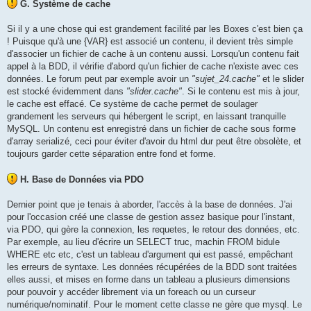
G. Système de cache
Si il y a une chose qui est grandement facilité par les Boxes c'est bien ça
! Puisque qu'à une {VAR} est associé un contenu, il devient très simple
d'associer un fichier de cache à un contenu aussi. Lorsqu'un contenu fait
appel à la BDD, il vérifie d'abord qu'un fichier de cache n'existe avec ces
données. Le forum peut par exemple avoir un
"sujet_24.cache"
et le slider
est stocké évidemment dans
"slider.cache"
. Si le contenu est mis à jour,
le cache est effacé. Ce système de cache permet de soulager
grandement les serveurs qui hébergent le script, en laissant tranquille
MySQL. Un contenu est enregistré dans un fichier de cache sous forme
d'array serializé, ceci pour éviter d'avoir du html dur peut être obsolète, et
toujours garder cette séparation entre fond et forme.
H. Base de Données via PDO
Dernier point que je tenais à aborder, l'accès à la base de données. J'ai
pour l'occasion créé une classe de gestion assez basique pour l'instant,
via PDO, qui gère la connexion, les requetes, le retour des données, etc.
Par exemple, au lieu d'écrire un SELECT truc, machin FROM bidule
WHERE etc etc, c'est un tableau d'argument qui est passé, empêchant
les erreurs de syntaxe. Les données récupérées de la BDD sont traitées
elles aussi, et mises en forme dans un tableau a plusieurs dimensions
pour pouvoir y accéder librement via un foreach ou un curseur
numérique/nominatif. Pour le moment cette classe ne gère que mysql. Le