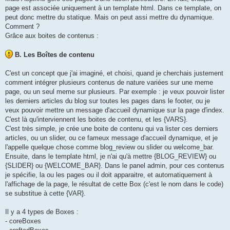
page est associée uniquement à un template html. Dans ce template, on
peut donc mettre du statique. Mais on peut assi mettre du dynamique.
Comment ?
Grâce aux boites de contenus :
B. Les Boîtes de contenu
C'est un concept que j'ai imaginé, et choisi, quand je cherchais justement
comment intégrer plusieurs contenus de nature variées sur une meme
page, ou un seul meme sur plusieurs. Par exemple : je veux pouvoir lister
les derniers articles du blog sur toutes les pages dans le footer, ou je
veux pouvoir mettre un message d'accueil dynamique sur la page d'index.
C'est là qu'interviennent les boites de contenu, et les {VARS}.
C'est très simple, je crée une boite de contenu qui va lister ces derniers
articles, ou un slider, ou ce fameux message d'accueil dynamique, et je
l'appelle quelque chose comme blog_review ou slider ou welcome_bar.
Ensuite, dans le template html, je n'ai qu'à mettre {BLOG_REVIEW} ou
{SLIDER} ou {WELCOME_BAR}. Dans le panel admin, pour ces contenus
je spécifie, la ou les pages ou il doit apparaitre, et automatiquement à
l'affichage de la page, le résultat de cette Box (c'est le nom dans le code)
se substitue à cette {VAR}.
Il y a 4 types de Boxes :
- coreBoxes