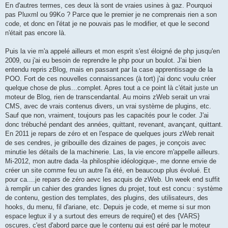
En d'autres termes, ces deux là sont de vraies usines à gaz. Pourquoi
pas Pluxml ou 99Ko ? Parce que le premier je ne comprenais rien a son
code, et donc en l'état je ne pouvais pas le modifier, et que le second
n'était pas encore là.
Puis la vie m'a appelé ailleurs et mon esprit s'est éloigné de php jusqu'en
2009, ou j'ai eu besoin de reprendre le php pour un boulot. J'ai bien
entendu repris zBlog, mais en passant par la case apprentissage de la
POO. Fort de ces nouvelles connaissances (à tort) j'ai donc voulu créer
quelque chose de plus...complet. Apres tout a ce point là c'était juste un
moteur de Blog, rien de transcendantal. Au moins zWeb serait un vrai
CMS, avec de vrais contenus divers, un vrai système de plugins, etc.
Sauf que non, vraiment, toujours pas les capacités pour le coder. J'ai
donc trébuché pendant des années, quittant, revenant, avançant, quittant.
En 2011 je repars de zéro et en l'espace de quelques jours zWeb renait
de ses cendres, je gribouille des dizaines de pages, je conçois avec
minutie les détails de la machinerie. Las, la vie encore m'appelle ailleurs.
Mi-2012, mon autre dada -la philosphie idéologique-, me donne envie de
créer un site comme feu un autre l'a été, en beaucoup plus évolué. Et
pour ca....je repars de zéro aevc les acquis de zWeb. Un week end suffit
à remplir un cahier des grandes lignes du projet, tout est concu : système
de contenu, gestion des templates, des plugins, des utilisateurs, des
hooks, du menu, fil d'ariane, etc. Depuis je code, et meme si sur mon
espace legtux il y a surtout des erreurs de require() et des {VARS}
oscures, c'est d'abord parce que le contenu qui est géré par le moteur