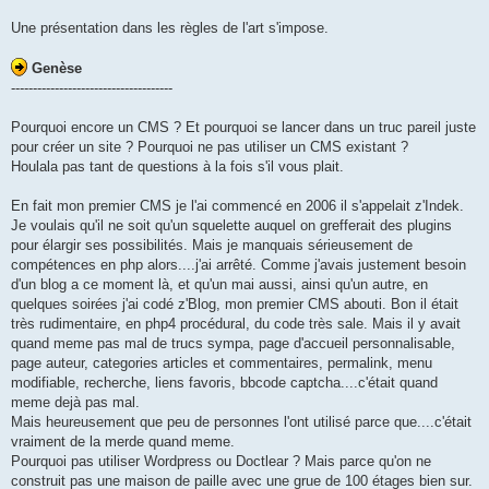
Une présentation dans les règles de l'art s'impose.
Genèse
-------------------------------------
Pourquoi encore un CMS ? Et pourquoi se lancer dans un truc pareil juste
pour créer un site ? Pourquoi ne pas utiliser un CMS existant ?
Houlala pas tant de questions à la fois s'il vous plait.
En fait mon premier CMS je l'ai commencé en 2006 il s'appelait z'Indek.
Je voulais qu'il ne soit qu'un squelette auquel on grefferait des plugins
pour élargir ses possibilités. Mais je manquais sérieusement de
compétences en php alors....j'ai arrêté. Comme j'avais justement besoin
d'un blog a ce moment là, et qu'un mai aussi, ainsi qu'un autre, en
quelques soirées j'ai codé z'Blog, mon premier CMS abouti. Bon il était
très rudimentaire, en php4 procédural, du code très sale. Mais il y avait
quand meme pas mal de trucs sympa, page d'accueil personnalisable,
page auteur, categories articles et commentaires, permalink, menu
modifiable, recherche, liens favoris, bbcode captcha....c'était quand
meme dejà pas mal.
Mais heureusement que peu de personnes l'ont utilisé parce que....c'était
vraiment de la merde quand meme.
Pourquoi pas utiliser Wordpress ou Doctlear ? Mais parce qu'on ne
construit pas une maison de paille avec une grue de 100 étages bien sur.