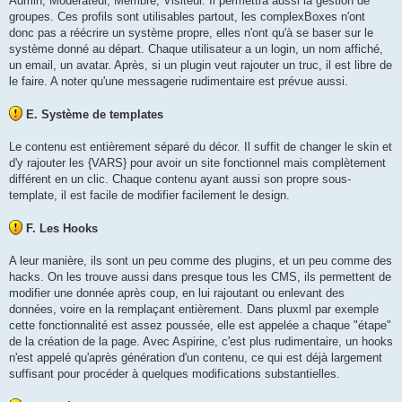
Admin, Modérateur, Membre, Visiteur. Il permettra aussi la gestion de
groupes. Ces profils sont utilisables partout, les complexBoxes n'ont
donc pas a réécrire un système propre, elles n'ont qu'à se baser sur le
système donné au départ. Chaque utilisateur a un login, un nom affiché,
un email, un avatar. Après, si un plugin veut rajouter un truc, il est libre de
le faire. A noter qu'une messagerie rudimentaire est prévue aussi.
E. Système de templates
Le contenu est entièrement séparé du décor. Il suffit de changer le skin et
d'y rajouter les {VARS} pour avoir un site fonctionnel mais complètement
différent en un clic. Chaque contenu ayant aussi son propre sous-
template, il est facile de modifier facilement le design.
F. Les Hooks
A leur manière, ils sont un peu comme des plugins, et un peu comme des
hacks. On les trouve aussi dans presque tous les CMS, ils permettent de
modifier une donnée après coup, en lui rajoutant ou enlevant des
données, voire en la remplaçant entièrement. Dans pluxml par exemple
cette fonctionnalité est assez poussée, elle est appelée a chaque "étape"
de la création de la page. Avec Aspirine, c'est plus rudimentaire, un hooks
n'est appelé qu'après génération d'un contenu, ce qui est déjà largement
suffisant pour procéder à quelques modifications substantielles.