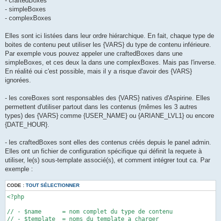
- craftedBoxes
- simpleBoxes
- complexBoxes
Elles sont ici listées dans leur ordre hiérarchique. En fait, chaque type de
boites de contenu peut utiliser les {VARS} du type de contenu inférieure.
Par exemple vous pouvez appeler une craftedBoxes dans une
simpleBoxes, et ces deux la dans une complexBoxes. Mais pas l'inverse.
En réalité oui c'est possible, mais il y a risque d'avoir des {VARS}
ignorées.
- les coreBoxes sont responsables des {VARS} natives d'Aspirine. Elles
permettent d'utiliser partout dans les contenus (mêmes les 3 autres
types) des {VARS} comme {USER_NAME} ou {ARIANE_LVL1} ou encore
{DATE_HOUR}.
- les craftedBoxes sont elles des contenus créés depuis le panel admin.
Elles ont un fichier de configuration spécifique qui définit la requete à
utiliser, le(s) sous-template associé(s), et comment intégrer tout ca. Par
exemple :
CODE :
TOUT SÉLECTIONNER
<?php

// - $name 	= nom complet du type de contenu

// - $template	= noms du template a charger
