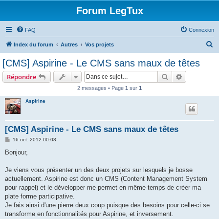
Forum LegTux
FAQ
Connexion
R
Index du forum
Autres
Vos projets
e
[CMS] Aspirine - Le CMS sans maux de têtes
c
Rechercher
Recherche 
Répondre
h
2 messages • Page
1
sur
1
e
Aspirine
r
c
h
[CMS] Aspirine - Le CMS sans maux de têtes
e
M
16 oct. 2012 00:08
e
r
s
Bonjour,
s
a
g
Je viens vous présenter un des deux projets sur lesquels je bosse
e
actuellement. Aspirine est donc un CMS (Content Management System
pour rappel) et le développer me permet en même temps de créer ma
plate forme participative.
Je fais ainsi d'une pierre deux coup puisque des besoins pour celle-ci se
transforme en fonctionnalités pour Aspirine, et inversement.