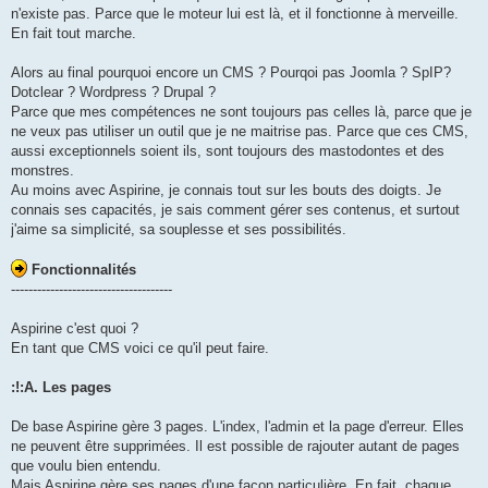
n'existe pas. Parce que le moteur lui est là, et il fonctionne à merveille.
En fait tout marche.
Alors au final pourquoi encore un CMS ? Pourqoi pas Joomla ? SpIP?
Dotclear ? Wordpress ? Drupal ?
Parce que mes compétences ne sont toujours pas celles là, parce que je
ne veux pas utiliser un outil que je ne maitrise pas. Parce que ces CMS,
aussi exceptionnels soient ils, sont toujours des mastodontes et des
monstres.
Au moins avec Aspirine, je connais tout sur les bouts des doigts. Je
connais ses capacités, je sais comment gérer ses contenus, et surtout
j'aime sa simplicité, sa souplesse et ses possibilités.
Fonctionnalités
-------------------------------------
Aspirine c'est quoi ?
En tant que CMS voici ce qu'il peut faire.
:!:A. Les pages
De base Aspirine gère 3 pages. L'index, l'admin et la page d'erreur. Elles
ne peuvent être supprimées. Il est possible de rajouter autant de pages
que voulu bien entendu.
Mais Aspirine gère ses pages d'une facon particulière. En fait, chaque