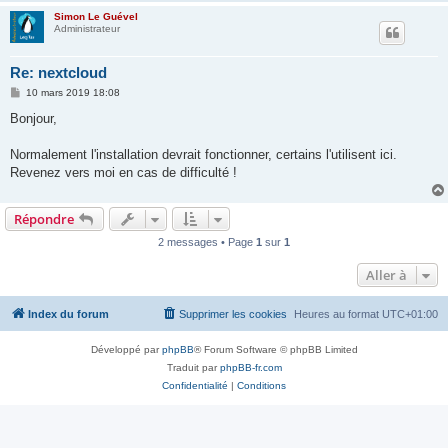
Simon Le Guével
Administrateur
Re: nextcloud
M
10 mars 2019 18:08
e
s
Bonjour,
s
a
g
Normalement l'installation devrait fonctionner, certains l'utilisent ici.
e
Revenez vers moi en cas de difficulté !
Répondre
2 messages • Page
1
sur
1
Aller à
Index du forum
Supprimer les cookies
Heures au format
UTC+01:00
Développé par
phpBB
® Forum Software © phpBB Limited
Traduit par
phpBB-fr.com
Confidentialité
|
Conditions