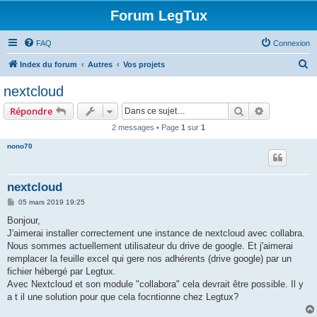
Forum LegTux
FAQ
Connexion
R
Index du forum
Autres
Vos projets
e
nextcloud
c
Rechercher
Recherche 
Répondre
h
2 messages • Page
1
sur
1
e
nono70
r
c
h
nextcloud
e
M
05 mars 2019 19:25
e
r
s
Bonjour,
s
J'aimerai installer correctement une instance de nextcloud avec collabra.
a
g
Nous sommes actuellement utilisateur du drive de google. Et j'aimerai
e
remplacer la feuille excel qui gere nos adhérents (drive google) par un
fichier hébergé par Legtux.
Avec Nextcloud et son module "collabora" cela devrait être possible. Il y
a t il une solution pour que cela focntionne chez Legtux?