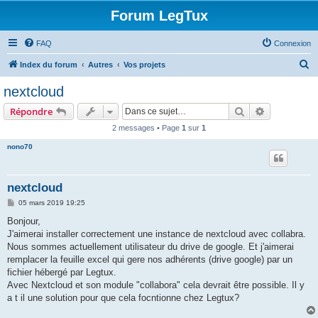
Forum LegTux
FAQ
Connexion
R
Index du forum
Autres
Vos projets
e
nextcloud
c
Rechercher
Recherche 
Répondre
h
2 messages • Page
1
sur
1
e
nono70
r
c
h
nextcloud
e
M
05 mars 2019 19:25
e
r
s
Bonjour,
s
J'aimerai installer correctement une instance de nextcloud avec collabra.
a
g
Nous sommes actuellement utilisateur du drive de google. Et j'aimerai
e
remplacer la feuille excel qui gere nos adhérents (drive google) par un
fichier hébergé par Legtux.
Avec Nextcloud et son module "collabora" cela devrait être possible. Il y
a t il une solution pour que cela focntionne chez Legtux?