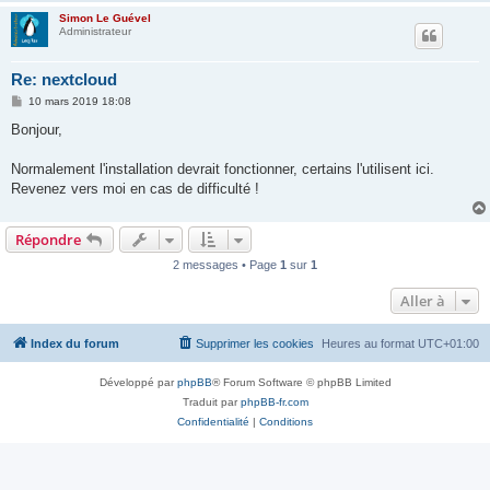
Simon Le Guével
Administrateur
Re: nextcloud
M
10 mars 2019 18:08
e
s
Bonjour,
s
a
g
Normalement l'installation devrait fonctionner, certains l'utilisent ici.
e
Revenez vers moi en cas de difficulté !
Répondre
2 messages • Page
1
sur
1
Aller à
Index du forum
Supprimer les cookies
Heures au format
UTC+01:00
Développé par
phpBB
® Forum Software © phpBB Limited
Traduit par
phpBB-fr.com
Confidentialité
|
Conditions