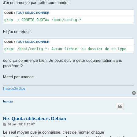
J'ai commencé par cette commande :
CODE :
TOUT SÉLECTIONNER
grep -i CONFIG_QUOTA= /boot/config-*
Et j'ai en retour :
CODE :
TOUT SÉLECTIONNER
grep: /boot/config-*: Aucun fichier ou dossier de ce type
donc ça commence bien. Je peux suivre cette documentation sans
problème ?
Merci par avance.
Hydrog3n Blog
hamza
Re: Quota utilisateurs Debian
M
09 juin 2012 15:07
e
s
Le seul moyen que je connaisse, c'est de monter chaque
s