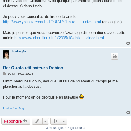
/home/Dossier_Utilisateur avec quelque paramètres (décris dans le lien
a
g
ci-dessous) dans fstab.
e
Je peux vous conseillez de lire cette article :
http://www.yolinux.com/TUTORIALS/LinuxT ... uotas.html
(en anglais)
Mais je penses que vous trouverez d'avantage d'informations avec cette
article
http://www.aboutlinux.info/2005/10/disk ... ained.html
Hydrog3n
Re: Quota utilisateurs Debian
M
10 juin 2012 15:52
e
s
Mmm Merci beaucoup, des que j'aurais de nouveau du temps je me
s
plancherais la dessus.
a
g
e
Pour le moment on ce débrouille en fair&use
Hydrog3n Blog
Répondre
3 messages • Page
1
sur
1