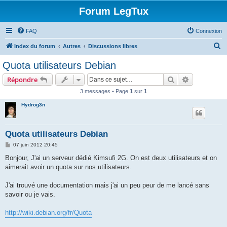
Forum LegTux
FAQ
Connexion
R
Index du forum
Autres
Discussions libres
e
Quota utilisateurs Debian
c
Rechercher
Recherche 
Répondre
h
3 messages • Page
1
sur
1
e
Hydrog3n
r
c
h
Quota utilisateurs Debian
e
M
07 juin 2012 20:45
e
r
s
Bonjour, J'ai un serveur dédié Kimsufi 2G. On est deux utilisateurs et on
s
aimerait avoir un quota sur nos utilisateurs.
a
g
e
J'ai trouvé une documentation mais j'ai un peu peur de me lancé sans
savoir ou je vais.
http://wiki.debian.org/fr/Quota