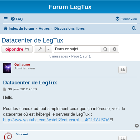
Forum LegTux
FAQ
Connexion
R
Index du forum
Autres
Discussions libres
e
Datacenter de LegTux
c
Rechercher
Recherche 
Répondre
h
5 messages • Page
1
sur
1
e
Guillaume
r
Administrateur
c
h
Datacenter de LegTux
e
M
30 janv. 2012 20:59
e
r
s
Hello,
s
a
g
Pour les curieux où tout simplement ceux que ça intéresse, voici le
e
datacenter où est hébergé le serveur de LegTux :
http://www.youtube.com/watch?feature=pl ... 4GJrFAU3OA
#!
Vincent