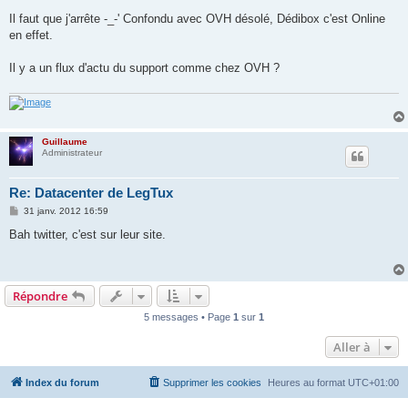
e
s
Il faut que j'arrête -_-' Confondu avec OVH désolé, Dédibox c'est Online
s
en effet.
a
g
e
Il y a un flux d'actu du support comme chez OVH ?
Guillaume
Administrateur
Re: Datacenter de LegTux
M
31 janv. 2012 16:59
e
s
Bah twitter, c'est sur leur site.
s
a
g
e
Répondre
5 messages • Page
1
sur
1
Aller à
Index du forum
Supprimer les cookies
Heures au format
UTC+01:00