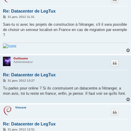
Re: Datacenter de LegTux
M
31 janv. 2012 11:31
e
s
Sais-tu si avec les projets de construction à l'étranger, s'il il sera possible
s
de choisir un serveur localisé en France en cas de migration par exemple
a
g
?
e
Guillaume
Administrateur
Re: Datacenter de LegTux
M
31 janv. 2012 13:27
e
s
Tu parles pour online ? Si ils construisent un datacentre a l'étranger, a
s
mon avis, toi tu reste en france, enfin, je pense. Il faut voir se qu'ils font.
a
g
e
Vincent
Re: Datacenter de LegTux
M
31 janv. 2012 13:51