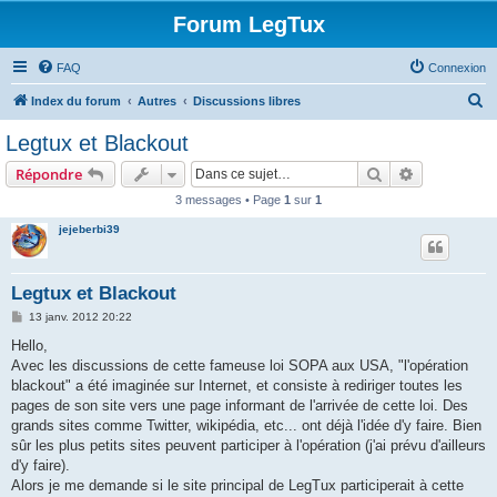
Forum LegTux
FAQ
Connexion
R
Index du forum
Autres
Discussions libres
e
Legtux et Blackout
c
Rechercher
Recherche 
Répondre
h
3 messages • Page
1
sur
1
e
jejeberbi39
r
c
h
Legtux et Blackout
e
M
13 janv. 2012 20:22
e
r
s
Hello,
s
Avec les discussions de cette fameuse loi SOPA aux USA, "l'opération
a
g
blackout" a été imaginée sur Internet, et consiste à rediriger toutes les
e
pages de son site vers une page informant de l'arrivée de cette loi. Des
grands sites comme Twitter, wikipédia, etc... ont déjà l'idée d'y faire. Bien
sûr les plus petits sites peuvent participer à l'opération (j'ai prévu d'ailleurs
d'y faire).
Alors je me demande si le site principal de LegTux participerait à cette