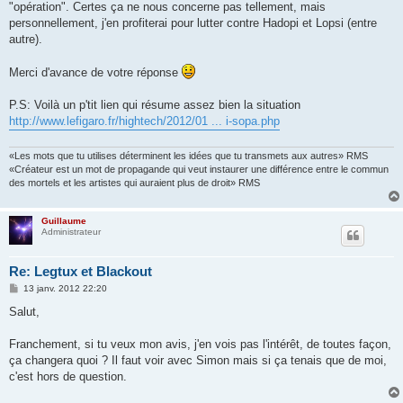
"opération". Certes ça ne nous concerne pas tellement, mais
personnellement, j'en profiterai pour lutter contre Hadopi et Lopsi (entre
autre).
Merci d'avance de votre réponse
P.S: Voilà un p'tit lien qui résume assez bien la situation
http://www.lefigaro.fr/hightech/2012/01 ... i-sopa.php
«Les mots que tu utilises déterminent les idées que tu transmets aux autres» RMS
«Créateur est un mot de propagande qui veut instaurer une différence entre le commun
des mortels et les artistes qui auraient plus de droit» RMS
Guillaume
Administrateur
Re: Legtux et Blackout
M
13 janv. 2012 22:20
e
s
Salut,
s
a
g
Franchement, si tu veux mon avis, j'en vois pas l'intérêt, de toutes façon,
e
ça changera quoi ? Il faut voir avec Simon mais si ça tenais que de moi,
c'est hors de question.