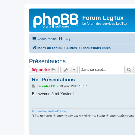
Forum LegTux
Le forum des services LegTux
Accès rapide
FAQ
Index du forum
Autres
Discussions libres
Présentations
R
Répondre
Re: Présentations
M
par
radek411
»
19 janv. 2011 13:37
e
s
Bienvenue à toi Xavier !
s
a
g
e
http://www.radek411.org
"Une manière de contrepoint au surréalisme latent de cette métaphore 