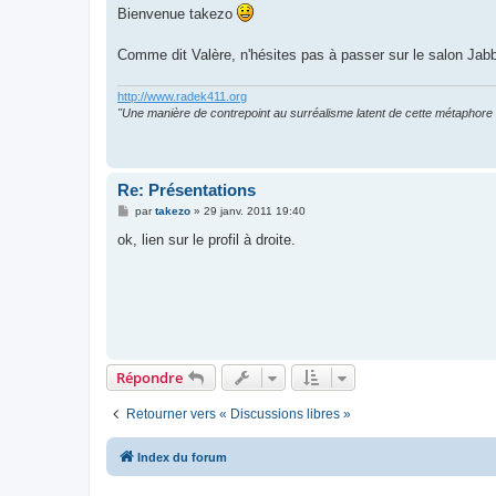
s
Bienvenue takezo
s
a
g
Comme dit Valère, n'hésites pas à passer sur le salon Jabbe
e
http://www.radek411.org
"Une manière de contrepoint au surréalisme latent de cette métaphore 
Re: Présentations
M
par
takezo
»
29 janv. 2011 19:40
e
s
ok, lien sur le profil à droite.
s
a
g
e
Répondre
Retourner vers « Discussions libres »
Index du forum