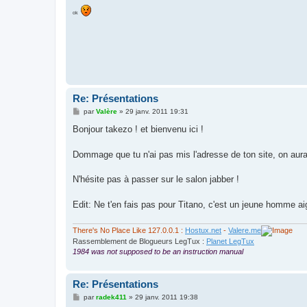
e
s
ok
s
a
g
e
Re: Présentations
M
par
Valère
»
29 janv. 2011 19:31
e
s
Bonjour takezo ! et bienvenu ici !
s
a
g
Dommage que tu n'ai pas mis l'adresse de ton site, on aurai
e
N'hésite pas à passer sur le salon jabber !
Edit: Ne t'en fais pas pour Titano, c'est un jeune homme ai
There's No Place Like 127.0.0.1 :
Hostux.net
-
Valere.me
Rassemblement de Blogueurs LegTux :
Planet LegTux
1984 was not supposed to be an instruction manual
Re: Présentations
M
par
radek411
»
29 janv. 2011 19:38
e