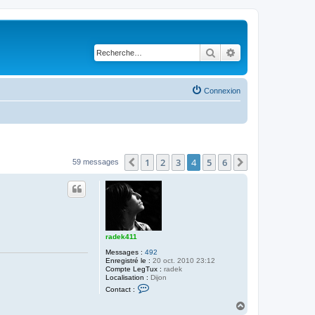
Rechercher
Recherche avancé
Connexion
1
2
3
4
5
6
Précédente
Suivante
59 messages
radek411
Messages :
492
Enregistré le :
20 oct. 2010 23:12
Compte LegTux :
radek
Localisation :
Dijon
C
Contact :
o
n
H
t
a