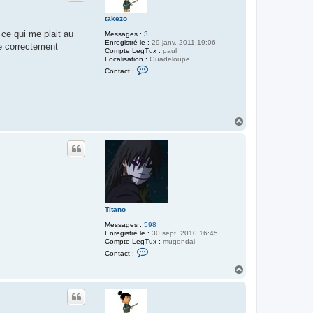
e
r
takezo
V
a
 ce qui me plait au
Messages :
3
l
Enregistré le :
29 janv. 2011 19:06
de correctement
è
Compte LegTux :
paul
r
Localisation :
Guadeloupe
e
C
Contact :
o
n
t
a
c
t
H
e
a
r
u
t
t
a
k
e
z
o
Titano
Messages :
598
Enregistré le :
30 sept. 2010 16:45
Compte LegTux :
mugendai
C
Contact :
o
n
H
t
a
a
u
c
t
t
e