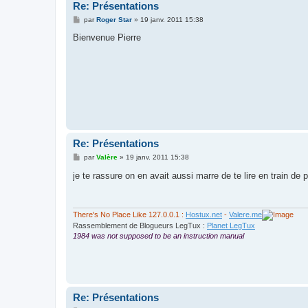
Re: Présentations
M
par
Roger Star
»
19 janv. 2011 15:38
e
s
Bienvenue Pierre
s
a
g
e
Re: Présentations
M
par
Valère
»
19 janv. 2011 15:38
e
s
je te rassure on en avait aussi marre de te lire en train de p
s
a
g
e
There's No Place Like 127.0.0.1 :
Hostux.net
-
Valere.me
Rassemblement de Blogueurs LegTux :
Planet LegTux
1984 was not supposed to be an instruction manual
Re: Présentations