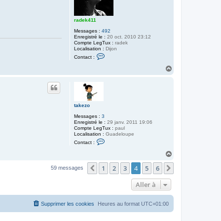
è
r
e
radek411
Messages :
492
Enregistré le :
20 oct. 2010 23:12
Compte LegTux :
radek
Localisation :
Dijon
C
Contact :
o
n
H
t
a
a
u
c
t
t
e
r
takezo
r
a
Messages :
3
d
Enregistré le :
29 janv. 2011 19:06
e
Compte LegTux :
paul
k
Localisation :
Guadeloupe
4
C
Contact :
1
o
1
n
H
t
a
a
1
2
3
4
5
6
u
Précédente
Suivante
59 messages
c
t
t
e
Aller à
r
t
a
Supprimer les cookies
Heures au format
UTC+01:00
k
e
z