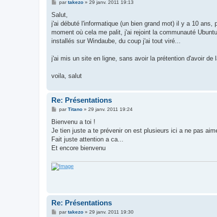
M
par
takezo
»
29 janv. 2011 19:13
e
s
Salut,
s
j'ai débuté l'informatique (un bien grand mot) il y a 10 ans
a
g
moment où cela me palit, j'ai rejoint la communauté Ubuntu 
e
installés sur Windaube, du coup j'ai tout viré...
j'ai mis un site en ligne, sans avoir la prétention d'avoir de
voila, salut
Re: Présentations
M
par
Titano
»
29 janv. 2011 19:24
e
s
Bienvenu a toi !
s
Je tien juste a te prévenir on est plusieurs ici a ne pas ai
a
g
Fait juste attention a ca...
e
Et encore bienvenu
Re: Présentations
M
par
takezo
»
29 janv. 2011 19:30