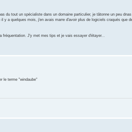
, pas du tout un spécialiste dans un domaine particulier, je tâtonne un peu dnas
il y a quelques mois, j'en avais marre d'avoir plus de logiciels craqués que 
 la fréquentation. J'y met mes tips et je vais essayer d'étayer...
mer le terme "windaube"