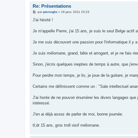
Re: Présentations
M
par
pierreghz
»
19 janv. 2011 15:23
e
s
J'ai hésité !
s
a
g
Je m'appelle Pierre, j'ai 15 ans, je suis le seul Belge actif
e
Je me suis découvert une passion pour l'informatique il y a
Je suis mélomane, grand, bête et arrogant, et je ne fais ri
Sinon, j'écris quelques inepties de temps à autre, que j'envo
Pour perdre mon temps, je lis, je joue de la guitare, je man
Certains me définissent comme un : "Sale intellectuel anarc
J'ai honte de ne pouvoir énumérer les divers langages que
intéressé.
J'en ai déjà assez de parler de moi, bonne journée.
tl;dr 15 ans, gros troll oisif mélomane.