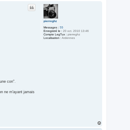
a
u
c
t
t
e
r
r
pierreghz
a
d
Messages :
55
e
Enregistré le :
20 oct. 2010 13:46
k
Compte LegTux :
pierreghz
4
Localisation :
Ardennes
1
1
eune con".
ion ne m'ayant jamais
H
a