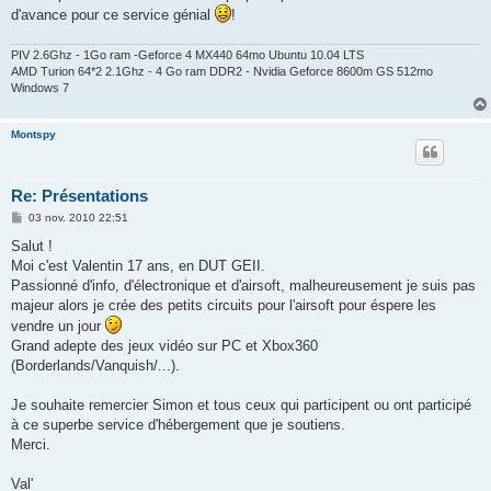
d'avance pour ce service génial
!
PIV 2.6Ghz - 1Go ram -Geforce 4 MX440 64mo Ubuntu 10.04 LTS
AMD Turion 64*2 2.1Ghz - 4 Go ram DDR2 - Nvidia Geforce 8600m GS 512mo
Windows 7
Montspy
Re: Présentations
M
03 nov. 2010 22:51
e
s
Salut !
s
Moi c'est Valentin 17 ans, en DUT GEII.
a
g
Passionné d'info, d'électronique et d'airsoft, malheureusement je suis pas
e
majeur alors je crée des petits circuits pour l'airsoft pour éspere les
vendre un jour
Grand adepte des jeux vidéo sur PC et Xbox360
(Borderlands/Vanquish/...).
Je souhaite remercier Simon et tous ceux qui participent ou ont participé
à ce superbe service d'hébergement que je soutiens.
Merci.
Val'