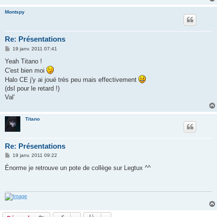
Montspy
Re: Présentations
M
19 janv. 2011 07:41
e
s
Yeah Titano !
s
C'est bien moi
a
g
Halo CE j'y ai joué très peu mais effectivement
e
(dsl pour le retard !)
Val'
Titano
Re: Présentations
M
19 janv. 2011 09:22
e
s
Énorme je retrouve un pote de collège sur Legtux ^^
s
a
g
e