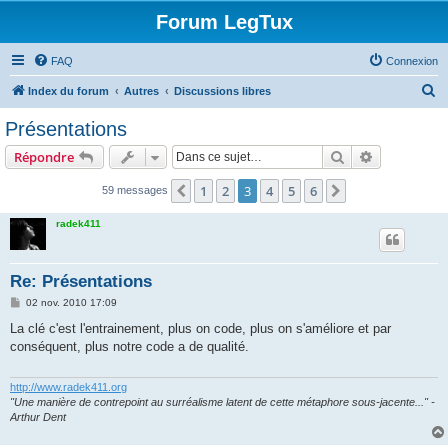
Forum LegTux
FAQ
Connexion
R
Index du forum
Autres
Discussions libres
e
Présentations
c
Rechercher
Recherche 
Répondre
h
e
1
2
3
4
5
6
Précédente
Suivante
59 messages
r
radek411
c
h
Re: Présentations
e
M
02 nov. 2010 17:09
r
e
s
La clé c'est l'entrainement, plus on code, plus on s'améliore et par
s
conséquent, plus notre code a de qualité.
a
g
e
http://www.radek411.org
"Une manière de contrepoint au surréalisme latent de cette métaphore sous-jacente..." -
Arthur Dent