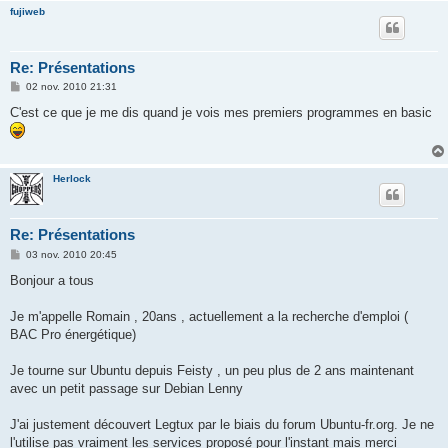
fujiweb
Re: Présentations
M
02 nov. 2010 21:31
e
s
C'est ce que je me dis quand je vois mes premiers programmes en basic
s
a
g
e
Herlock
Re: Présentations
M
03 nov. 2010 20:45
e
s
Bonjour a tous
s
a
g
Je m'appelle Romain , 20ans , actuellement a la recherche d'emploi (
e
BAC Pro énergétique)
Je tourne sur Ubuntu depuis Feisty , un peu plus de 2 ans maintenant
avec un petit passage sur Debian Lenny
J'ai justement découvert Legtux par le biais du forum Ubuntu-fr.org. Je ne
l'utilise pas vraiment les services proposé pour l'instant mais merci