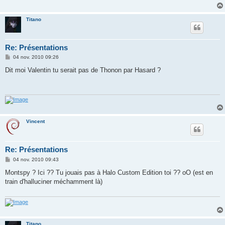
Titano
Re: Présentations
M
04 nov. 2010 09:26
e
s
Dit moi Valentin tu serait pas de Thonon par Hasard ?
s
a
g
e
Vincent
Re: Présentations
M
04 nov. 2010 09:43
e
s
Montspy ? Ici ?? Tu jouais pas à Halo Custom Edition toi ?? oO (est en
s
train d'halluciner méchamment là)
a
g
e
Titano