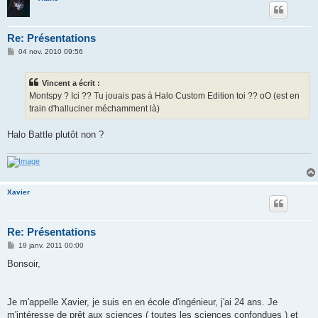
Re: Présentations
M
04 nov. 2010 09:56
e
s
s
Vincent a écrit :
a
g
Montspy ? Ici ?? Tu jouais pas à Halo Custom Edition toi ?? oO (est en
e
train d'halluciner méchamment là)
Halo Battle plutôt non ?
Xavier
Re: Présentations
M
19 janv. 2011 00:00
e
s
Bonsoir,
s
a
g
e
Je m'appelle Xavier, je suis en en école d'ingénieur, j'ai 24 ans. Je
m'intéresse de prêt aux sciences ( toutes les sciences confondues ) et