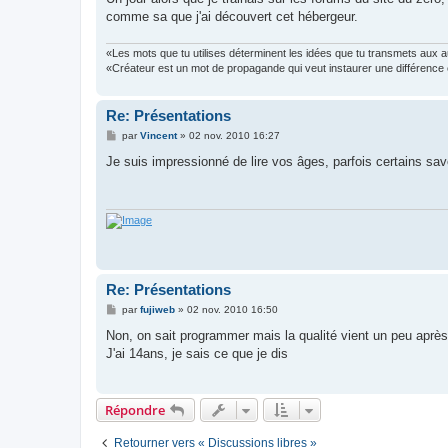
comme sa que j'ai découvert cet hébergeur.
«Les mots que tu utilises déterminent les idées que tu transmets aux
«Créateur est un mot de propagande qui veut instaurer une différence 
Re: Présentations
M
par
Vincent
»
02 nov. 2010 16:27
e
s
Je suis impressionné de lire vos âges, parfois certains sa
s
a
g
e
Re: Présentations
M
par
fujiweb
»
02 nov. 2010 16:50
e
s
Non, on sait programmer mais la qualité vient un peu après
s
J'ai 14ans, je sais ce que je dis
a
g
e
Répondre
Retourner vers « Discussions libres »