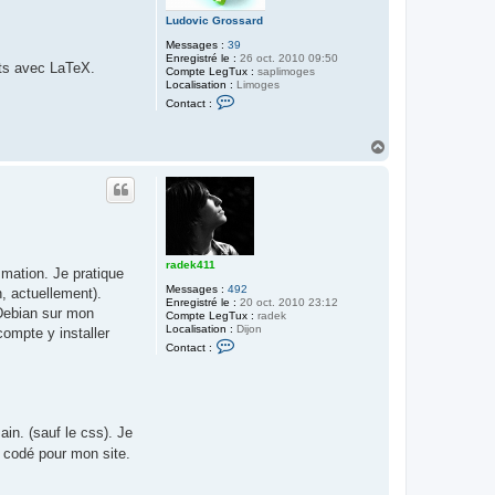
Ludovic Grossard
Messages :
39
Enregistré le :
26 oct. 2010 09:50
nts avec LaTeX.
Compte LegTux :
saplimoges
Localisation :
Limoges
C
Contact :
o
n
t
H
a
a
c
u
t
e
t
r
L
u
d
o
radek411
v
mmation. Je pratique
i
Messages :
492
, actuellement).
c
Enregistré le :
20 oct. 2010 23:12
G
 Debian sur mon
Compte LegTux :
radek
r
Localisation :
Dijon
compte y installer
o
C
Contact :
s
o
s
n
a
t
r
a
d
c
t
ain. (sauf le css). Je
e
r
à codé pour mon site.
r
a
d