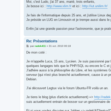
g
Moi, c'est Ludo, j'ai 37 ans, marié, trois enfants,
e
Je bosse ici :
http://www.xlim.fr
et ici :
http://iut.unilim.fr/
Je fais de l'informatique depuis 25 ans, et j'utilise Lin
Je préside un LUG en Limousin et je trempe aussi dans le 
Enfin j'ai une grande passion pour l'astronomie, que je pra
Re: Présentations
M
par
radek411
»
31 oct. 2010 00:18
e
s
De mon coté :
s
a
g
Je m'appelle Luca, 15 ans, Lycéen. Je suis passionné par l
e
quelques langages tels que le PHP/SQL ou encore le C et 
J'adhère aussi à la philosophie du Libre, et les systèmes 
serveur (qui n'est plus branché actuellement, cause à un p
Debian.
J'ai découvert Legtux via le forum Ubuntu-FR voilà un an.
Je tiens le blog (plus d'article actuellement) =>
http://radek
suis actuellement entrain de bosser sur un gestionnaire de 
Et si vous voulez discuter sur Jabber => radek[AT]legtux[