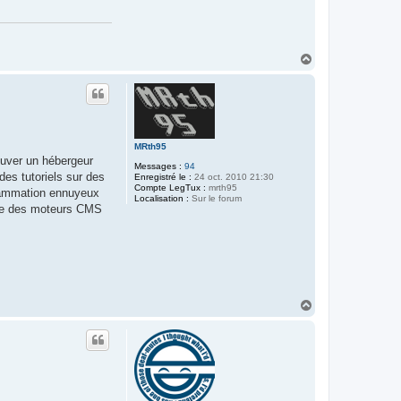
e
k
4
1
1
H
a
u
t
MRth95
ouver un hébergeur
Messages :
94
 des tutoriels sur des
Enregistré le :
24 oct. 2010 21:30
Compte LegTux :
mrth95
grammation ennuyeux
Localisation :
Sur le forum
 que des moteurs CMS
H
a
u
t