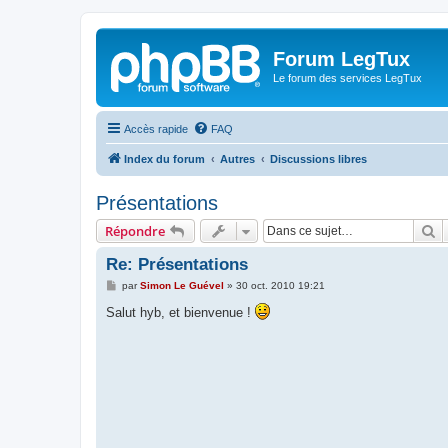
Forum LegTux
Le forum des services LegTux
Accès rapide
FAQ
Index du forum
Autres
Discussions libres
Présentations
R
Répondre
Re: Présentations
M
par
Simon Le Guével
»
30 oct. 2010 19:21
e
s
Salut hyb, et bienvenue !
s
a
g
e