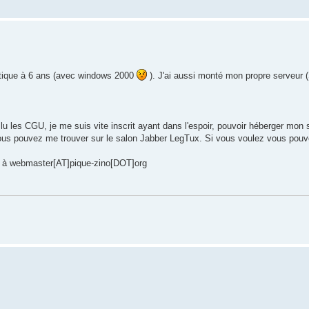
rmatique à 6 ans (avec windows 2000
). J'ai aussi monté mon propre serveur 
 les CGU, je me suis vite inscrit ayant dans l'espoir, pouvoir héberger mon si
vous pouvez me trouver sur le salon Jabber LegTux. Si vous voulez vous pouv
l à webmaster[AT]pique-zino[DOT]org