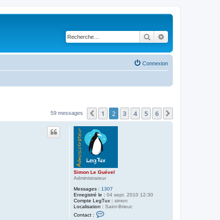
Rechercher
Recherche avancé
Connexion
1
2
3
4
5
6
Précédente
Suivante
59 messages
Simon Le Guével
Administrateur
Messages :
1307
Enregistré le :
04 sept. 2010 12:30
Compte LegTux :
simon
Localisation :
Saint-Brieuc
C
Contact :
o