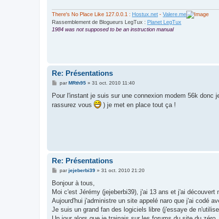
g
e
There's No Place Like 127.0.0.1 :
Hostux.net
-
Valere.me
Rassemblement de Blogueurs LegTux :
Planet LegTux
1984 was not supposed to be an instruction manual
Re: Présentations
M
par
MRth95
»
31 oct. 2010 11:40
e
s
Pour l'instant je suis sur une connexion modem 56k donc je
s
rassurez vous
) je met en place tout ça !
a
g
e
Re: Présentations
M
par
jejeberbi39
»
31 oct. 2010 21:20
e
s
Bonjour à tous,
s
Moi c'est Jérémy (jejeberbi39), j'ai 13 ans et j'ai découvert 
a
g
Aujourd'hui j'administre un site appelé naro que j'ai codé 
e
Je suis un grand fan des logiciels libre (j'essaye de n'utilis
Un jour alors que je trainais sur les forums du site du zéro