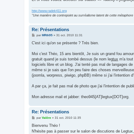
http://www.radek411.org
"Une manière de contrepoint au surréalisme latent de cette métaphore 
Re: Présentations
M
par
MRth95
»
31 oct. 2010 11:31
e
s
C'est ici qu'on se présente ? Trés bien.
s
a
g
Moi c'est Théo, 15 ans bientôt, Je suis un grand fou amour
e
gratuit quand je suis tombé dessus (le nom leg
tux
m'a tout 
logiciels libre et un blog. J'ai tenté pas mal de langages
même si je sais que l'on peu faire des choses merveilleuse 
(joomla, worpress, piwigo, phpBB) même si j'ai l'intention d'
A par ça, je fait pas mal de photo que j'ai l'intention de pub
Mon adresse mail et jabber: theo945[AT]legtux[DOT]org.
Re: Présentations
M
par
Valère
»
31 oct. 2010 11:35
e
s
Bienvenu Théo !
s
N'hésite pas à passer sur le salon de discutions de Legtu
a