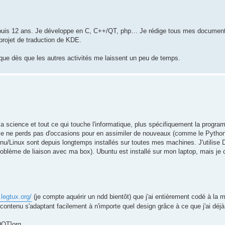
ux depuis 12 ans. Je développe en C, C++/QT, php… Je rédige tous mes docume
projet de traduction de KDE.
tique dès que les autres activités me laissent un peu de temps.
a science et tout ce qui touche l'informatique, plus spécifiquement la progra
je ne perds pas d'occasions pour en assimiler de nouveaux (comme le Python
Gnu/Linux sont depuis longtemps installés sur toutes mes machines. J'utilise
roblème de liaison avec ma box). Ubuntu est installé sur mon laptop, mais je 
.legtux.org/
(je compte aquérir un ndd bientôt) que j'ai entièrement codé à la m
contenu s'adaptant facilement à n'importe quel design grâce à ce que j'ai déj
DOT]org