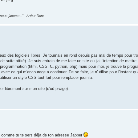
sous-jacente..." - Arthur Dent
eux des logiciels libres. Je tournais en rond depuis pas mal de temps pour tr
de suite attiré). Je suis entrain de me faire un site ou j'ai l'intention de mettre
 de programmation (html, CSS, C, python, php) mais pour moi, je trouve la pro
avec ce qui m'encourage a continuer. De se faite, je n'utilise pour l'instant
utiliser un style CSS tout fait pour remplacer joomla.
lier librement sur mon site (d'où piwigo).
x, comme tu te sers déjà de ton adresse Jabber