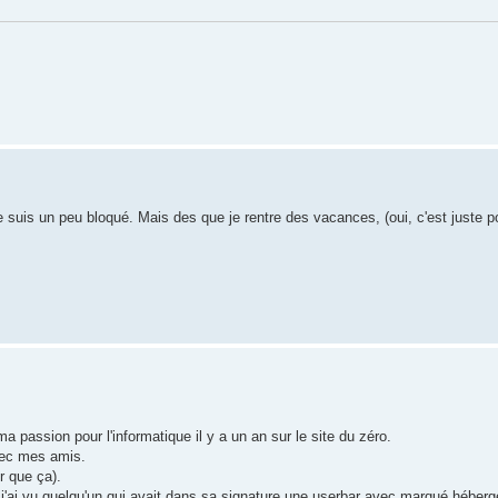
 suis un peu bloqué. Mais des que je rentre des vacances, (oui, c'est juste 
ma passion pour l'informatique il y a un an sur le site du zéro.
avec mes amis.
er que ça).
, j'ai vu quelqu'un qui avait dans sa signature une userbar avec marqué hébergé