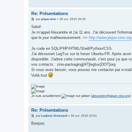
Re: Présentations
M
par
pique-zino
»
30 oct. 2010 20:05
e
s
Salut!
s
Je m’appel Alexandre et j'ai 11 ans. J'ai découvert l'info
a
g
que le jour malheureusement. >>
http://www.pique-zino.org
e
Je code en SQL/PHP/HTML/Shell/Python/CSS.
J'ai découvert LegTux sur le forum Ubuntu-FR. Après avoir lu
disponible. J'adore cette communauté, c'est pour ça que 
vos contacts : zino-packaging[AT]legtux[DOT]org
Si vous avez besoin, vous pouvez me contacter par e-mai
Voilà tout
Je suis actuellement
sur jabber [
alexandre@pique-zino.org
]
Re: Présentations
M
par
Ludovic Grossard
»
30 oct. 2010 20:51
e
s
Bonjour,
s
a