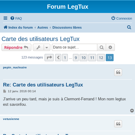
Forum LegTux
FAQ
Connexion
R
Index du forum
Autres
Discussions libres
e
Carte des utilisateurs LegTux
c
Rechercher
Recherche 
Répondre
h
e
Page
13
sur
13
1
9
10
11
12
13
Précédente
123 messages
…
r
pepin_nucleaire
c
h
Re: Carte des utilisateurs LegTux
e
M
12 janv. 2016 00:14
r
e
s
J'arrive un peu tard, mais je suis à Clermont-Ferrand ! Mon nom legtux
s
est savonfou.
a
g
e
vetusienne