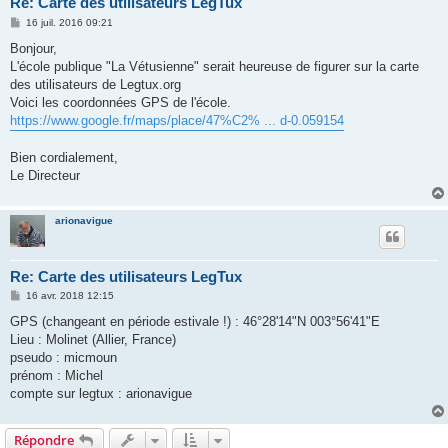
Re: Carte des utilisateurs LegTux
M
16 juil. 2016 09:21
e
s
Bonjour,
s
L'école publique "La Vétusienne" serait heureuse de figurer sur la carte
a
g
des utilisateurs de Legtux.org
e
Voici les coordonnées GPS de l'école.
https://www.google.fr/maps/place/47%C2% ... d-0.059154
Bien cordialement,
Le Directeur
arionavigue
Re: Carte des utilisateurs LegTux
M
16 avr. 2018 12:15
e
s
GPS (changeant en période estivale !) : 46°28'14"N 003°56'41"E
s
Lieu : Molinet (Allier, France)
a
g
pseudo : micmoun
e
prénom : Michel
compte sur legtux : arionavigue
Répondre