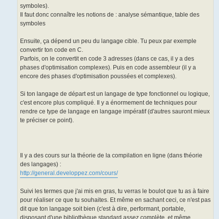
symboles).
Il faut donc connaître les notions de : analyse sémantique, table des
symboles
Ensuite, ça dépend un peu du langage cible. Tu peux par exemple
convertir ton code en C.
Parfois, on le convertit en code 3 adresses (dans ce cas, il y a des
phases d'optimisation complexes). Puis en code assembleur (il y a
encore des phases d'optimisation poussées et complexes).
Si ton langage de départ est un langage de type fonctionnel ou logique,
c'est encore plus compliqué. Il y a énormement de techniques pour
rendre ce type de langage en langage impératif (d'autres sauront mieux
te préciser ce point).
Il y a des cours sur la théorie de la compilation en ligne (dans théorie
des langages) :
http://general.developpez.com/cours/
Suivi les termes que j'ai mis en gras, tu verras le boulot que tu as à faire
pour réaliser ce que tu souhaites. Et même en sachant ceci, ce n'est pas
dit que ton langage soit bien (c'est à dire, performant, portable,
disposant d'une bibliothèque standard assez complète, et même