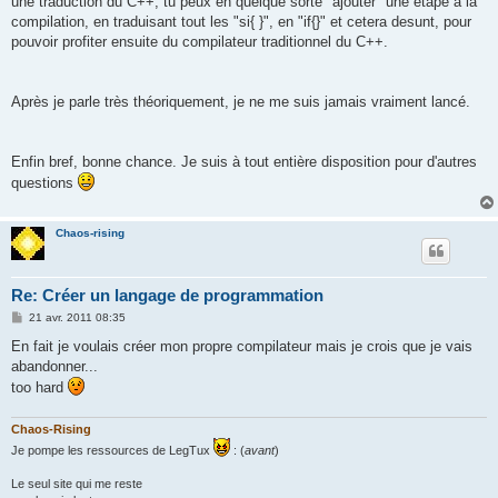
une traduction du C++, tu peux en quelque sorte "ajouter" une étape à la
compilation, en traduisant tout les "si{ }", en "if{}" et cetera desunt, pour
pouvoir profiter ensuite du compilateur traditionnel du C++.
Après je parle très théoriquement, je ne me suis jamais vraiment lancé.
Enfin bref, bonne chance. Je suis à tout entière disposition pour d'autres
questions
Chaos-rising
Re: Créer un langage de programmation
M
21 avr. 2011 08:35
e
s
En fait je voulais créer mon propre compilateur mais je crois que je vais
s
abandonner...
a
g
too hard
e
Chaos-Rising
Je pompe les ressources de LegTux
: (
avant
)
Le seul site qui me reste