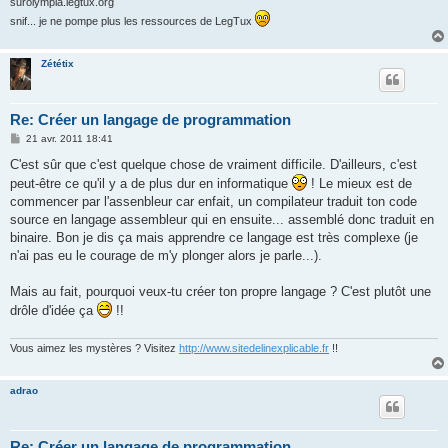
surolympia.legtux.org
snif... je ne pompe plus les ressources de LegTux
Zététix
Re: Créer un langage de programmation
M
21 avr. 2011 18:41
e
s
C'est sûr que c'est quelque chose de vraiment difficile. D'ailleurs, c'est
s
peut-être ce qu'il y a de plus dur en informatique
! Le mieux est de
a
g
commencer par l'assenbleur car enfait, un compilateur traduit ton code
e
source en langage assembleur qui en ensuite... assemblé donc traduit en
binaire. Bon je dis ça mais apprendre ce langage est très complexe (je
n'ai pas eu le courage de m'y plonger alors je parle...).
Mais au fait, pourquoi veux-tu créer ton propre langage ? C'est plutôt une
drôle d'idée ça
!!
Vous aimez les mystères ? Visitez
http://www.sitedelinexplicable.fr
!!
adrao
Re: Créer un langage de programmation