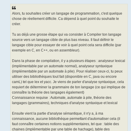
Alors, tu souhaites créer un langage de programmation, c'est quelque
chose de réellement difficile. Ca dépend à quel point du souhaite le
créer.
Tu as déjà une grosse étape qui va consister à Compiler ton langage
source vers un langage cible de plus bas niveau. Il faut définir le
langage cible pour essayer de voir à quel point cela sera difficile (par
exemple en C, en C++, ou en assembleur).
Dans la phase de compilation, il y a plusieurs étapes : analyseur lexical
(implémentable par un automate normal), analyseur syntaxique
(implémentable par un automate à pile). Pour réaliser ceux-ci, tu peux
utiliser des bibliothèques tout fait (disponible en C, java ou encore
camL) tel que lex et yacc. Je viens de parler d'analyse syntaxique, cela
requiert de déterminer la grammaire de ton langage (ce qui implique de
connaître la théorie des langages également)
Connaissance requise : Automate, automate à pile, théorie des
langages (grammaires), techniques d'analyse syntaxique et lexical
Ensuite vient la partie d'analyse sémantique, il n'y a, à ma
connaissance, aucune bibliothèque permettant d'automatiser cela (il
faut connaître certaines notions supplémentaires, tel que : table des
chaines (implémentable par une table de hachage), table des