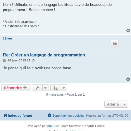
e
s
Hum ! Difficile, enfin ce langage faciliterai la vie de beaucoup de
s
programmeur ! Bonne chance !
a
g
e
* Ancien info-graphiste *
* Gestionnaire des sites *
12hert
Re: Créer un langage de programmation
M
16 janv. 2015 13:13
e
s
Je pense qu'il faut avoir une bonne base
s
a
g
e
Répondre
9 messages • Page
1
sur
1
Aller à
Index du forum
Supprimer les cookies
Heures au format
UTC+01:00
Développé par
phpBB
® Forum Software © phpBB Limited