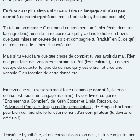
e
En faite c'est plus simple si tu veux faire un
langage qui n'est pas
compilé
(donc
interprété
comme le Perl ou le python par exemple).
Tu fait un programme C qui prend en argument un fichier (écris dans ton
langage donc), ensuite tu récupère ce qu'il y a dans le fichier, et avec
quelques mises en oeuvre de split et compagnie tu "traduit" en C, ce qu'il
est écris dans le fichier et tu exécutes.
Mais si tu veux faire quelque chose de complet tu vas avoir du mal. Rien
que pour faire des variables similaire au Perl (les scalaires), tu devras
essayé de detecter le type de donnée qui y est entrer, et créé une
variable C en fonction de cette donné etc....
En revanche si tu veux vraiment faire un langage
compilé
, (le code
source est traduit en langage machine), lis des livres du genre
"
Engineering a Compiler
", de Keith Cooper et Linda Torczon, ou
"
Advanced Compiler Design and Implementation
", de Morgan Kaufmann,
pour bien comprendre le fonctionnement d'un
compilateur
(tu devras en
créé un !).
Troisième hypothèse, et qui convient dans ton cas ; si tu veux juste faire