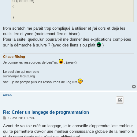
si (continuer)
{
}
from scratch me parait trop compliqué à utiliser et j'ai dors et déjà les
outils lex et yacc (maintenant flex et bison).
Pour la suite, quelqu'un pourrait-il me donner des explications complètes
sur la démarche à suivre ? (avec des liens siou plait
)
Chaos-Rising
Je pompe les ressources de LegTux
: (
avant
)
Le seul site qui me reste
surolympia.legtux.org
snif... je ne pompe plus les ressources de LegTux
adrao
Re: Créer un langage de programmation
M
12 avr. 2011 17:04
e
s
Avant de vouloir créé un langage, je te conseille d'apprendre l'assembleur,
s
qui te permettera d'avoir une meilleur connaissance globale de la mémoire
a
g
et du proco (mais cela n'est pas obligatoire).