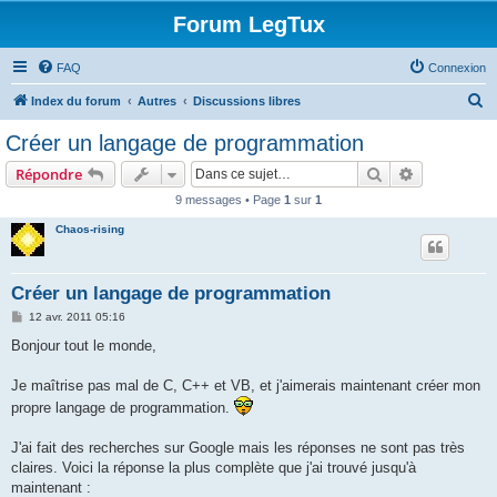
Forum LegTux
FAQ
Connexion
R
Index du forum
Autres
Discussions libres
e
Créer un langage de programmation
c
Rechercher
Recherche 
Répondre
h
9 messages • Page
1
sur
1
e
Chaos-rising
r
c
h
Créer un langage de programmation
e
M
12 avr. 2011 05:16
e
r
s
Bonjour tout le monde,
s
a
g
Je maîtrise pas mal de C, C++ et VB, et j'aimerais maintenant créer mon
e
propre langage de programmation.
J'ai fait des recherches sur Google mais les réponses ne sont pas très
claires. Voici la réponse la plus complète que j'ai trouvé jusqu'à
maintenant :