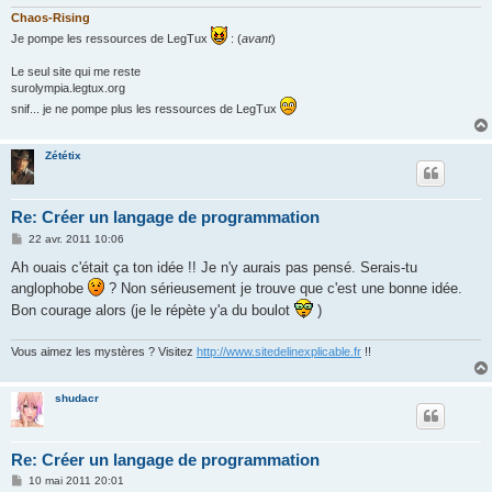
Chaos-Rising
Je pompe les ressources de LegTux
: (
avant
)
Le seul site qui me reste
surolympia.legtux.org
snif... je ne pompe plus les ressources de LegTux
Zététix
Re: Créer un langage de programmation
M
22 avr. 2011 10:06
e
s
Ah ouais c'était ça ton idée !! Je n'y aurais pas pensé. Serais-tu
s
anglophobe
? Non sérieusement je trouve que c'est une bonne idée.
a
g
Bon courage alors (je le répète y'a du boulot
)
e
Vous aimez les mystères ? Visitez
http://www.sitedelinexplicable.fr
!!
shudacr
Re: Créer un langage de programmation
M
10 mai 2011 20:01