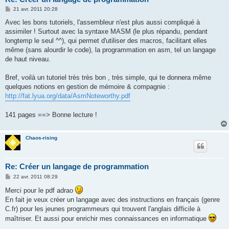
M
21 avr. 2011 20:28
e
s
Avec les bons tutoriels, l'assembleur n'est plus aussi compliqué à
s
assimiler ! Surtout avec la syntaxe MASM (le plus répandu, pendant
a
g
longtemp le seul ^^), qui permet d'utiliser des macros, facilitant elles
e
même (sans alourdir le code), la programmation en asm, tel un langage
de haut niveau.
Bref, voilà un tutoriel très très bon , très simple, qui te donnera même
quelques notions en gestion de mémoire & compagnie :
http://fat.lyua.org/data/AsmNoteworthy.pdf
141 pages ==> Bonne lecture !
Chaos-rising
Re: Créer un langage de programmation
M
22 avr. 2011 08:29
e
s
Merci pour le pdf adrao
s
En fait je veux créer un langage avec des instructions en français (genre
a
g
C.fr) pour les jeunes programmeurs qui trouvent l'anglais difficile à
e
maîtriser. Et aussi pour enrichir mes connaissances en informatique