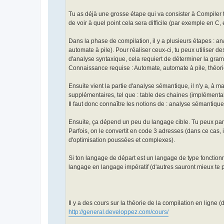
Tu as déjà une grosse étape qui va consister à Compiler t
de voir à quel point cela sera difficile (par exemple en C
Dans la phase de compilation, il y a plusieurs étapes : 
automate à pile). Pour réaliser ceux-ci, tu peux utiliser d
d'analyse syntaxique, cela requiert de déterminer la gra
Connaissance requise : Automate, automate à pile, théori
Ensuite vient la partie d'analyse sémantique, il n'y a, à 
supplémentaires, tel que : table des chaines (implémenta
Il faut donc connaître les notions de : analyse sémantiqu
Ensuite, ça dépend un peu du langage cible. Tu peux par
Parfois, on le convertit en code 3 adresses (dans ce cas,
d'optimisation poussées et complexes).
Si ton langage de départ est un langage de type fonction
langage en langage impératif (d'autres sauront mieux te p
Il y a des cours sur la théorie de la compilation en ligne 
http://general.developpez.com/cours/