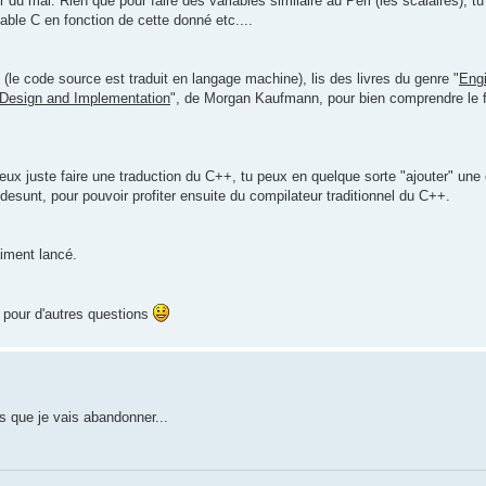
 du mal. Rien que pour faire des variables similaire au Perl (les scalaires), 
iable C en fonction de cette donné etc....
, (le code source est traduit en langage machine), lis des livres du genre "
Engi
Design and Implementation
", de Morgan Kaufmann, pour bien comprendre le 
eux juste faire une traduction du C++, tu peux en quelque sorte "ajouter" une 
ra desunt, pour pouvoir profiter ensuite du compilateur traditionnel du C++.
aiment lancé.
n pour d'autres questions
is que je vais abandonner...