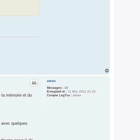
H
a
u
adrao
t
Messages :
10
Enregistré le :
11 févr. 2011 21:24
e la mémoire et du
Compte LegTux :
adrao
et avec quelques