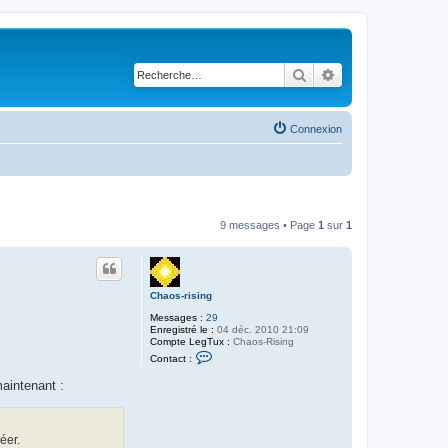
Rechercher
Recherche avancé
Connexion
9 messages • Page
1
sur
1
Chaos-rising
Messages :
29
Enregistré le :
04 déc. 2010 21:09
Compte LegTux :
Chaos-Rising
C
Contact :
o
n
maintenant :
t
a
c
t
e
éer.