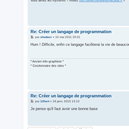
Vous aimez les mystères ? Visitez
http://www.sitedelinexplicable.fr
!!
Re: Créer un langage de programmation
M
par
shudacr
»
10 mai 2011 20:01
e
s
Hum ! Difficile, enfin ce langage faciliterai la vie de bea
s
a
g
e
* Ancien info-graphiste *
* Gestionnaire des sites *
Re: Créer un langage de programmation
M
par
12hert
»
16 janv. 2015 13:13
e
s
Je pense qu'il faut avoir une bonne base
s
a
g
e