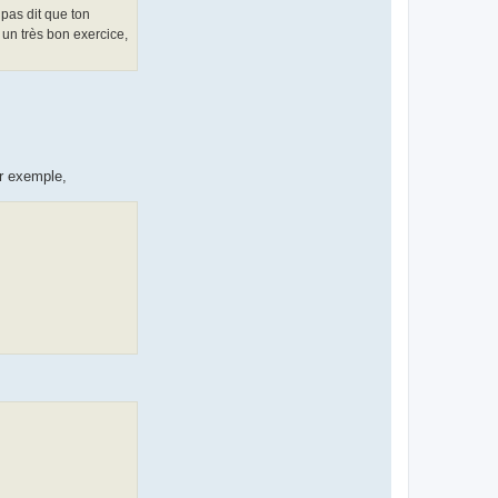
 pas dit que ton
 un très bon exercice,
r exemple,