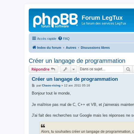
Forum LegTux
Le forum des services LegTux
Accès rapide
FAQ
Index du forum
Autres
Discussions libres
Créer un langage de programmation
R
Répondre
Créer un langage de programmation
M
par
Chaos-rising
»
12 avr. 2011 05:16
e
s
Bonjour tout le monde,
s
a
g
Je maîtrise pas mal de C, C++ et VB, et j'aimerais maint
e
J'ai fait des recherches sur Google mais les réponses ne son
Alors, tu souhaites créer un langage de programmation, c'