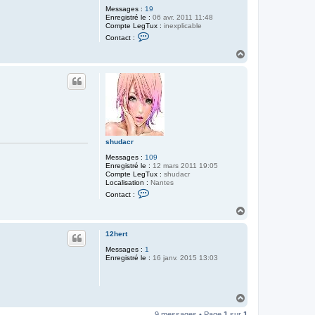
Messages :
19
Enregistré le :
06 avr. 2011 11:48
Compte LegTux :
inexplicable
C
Contact :
o
n
H
t
a
a
u
c
t
t
e
r
Z
é
t
é
shudacr
t
i
Messages :
109
x
Enregistré le :
12 mars 2011 19:05
Compte LegTux :
shudacr
Localisation :
Nantes
C
Contact :
o
n
H
t
a
a
u
c
12hert
t
t
Messages :
1
e
Enregistré le :
16 janv. 2015 13:03
r
s
h
u
d
H
a
a
c
9 messages • Page
1
sur
1