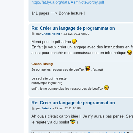
http://fat.lyua.org/data/AsmNoteworthy.pdf
141 pages ==> Bonne lecture !
Re: Créer un langage de programmation
M
par
Chaos-rising
»
22 avr. 2011 08:29
e
s
Merci pour le pdf adrao
s
En fait je veux créer un langage avec des instructions en fr
a
g
aussi pour enrichir mes connaissances en informatique
e
Chaos-Rising
Je pompe les ressources de LegTux
: (
avant
)
Le seul site qui me reste
surolympia.legtux.org
snif... je ne pompe plus les ressources de LegTux
Re: Créer un langage de programmation
M
par
Zététix
»
22 avr. 2011 10:06
e
s
Ah ouais c'était ça ton idée !! Je n'y aurais pas pensé. Se
s
le répète y'a du boulot
)
a
g
e