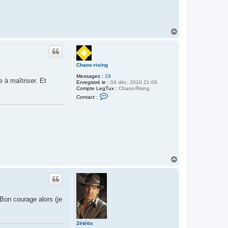
x
H
a
u
t
Chaos-rising
Messages :
29
e à maîtriser. Et
Enregistré le :
04 déc. 2010 21:09
Compte LegTux :
Chaos-Rising
C
Contact :
o
n
t
a
c
t
e
r
C
h
H
a
a
o
u
s
-
t
r
i
s
Bon courage alors (je
i
n
g
Zététix