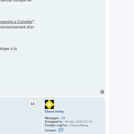
tu devras essayé de
neering a Compiler
",
fonctionnement d'un
étape à la
H
a
u
t
Chaos-rising
Messages :
29
Enregistré le :
04 déc. 2010 21:09
Compte LegTux :
Chaos-Rising
C
Contact :
o