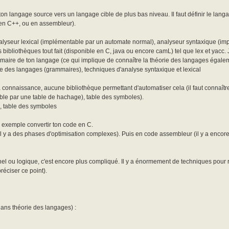
on langage source vers un langage cible de plus bas niveau. Il faut définir le lang
, en C++, ou en assembleur).
analyseur lexical (implémentable par un automate normal), analyseur syntaxique (i
es bibliothèques tout fait (disponible en C, java ou encore camL) tel que lex et yacc.
mmaire de ton langage (ce qui implique de connaître la théorie des langages égale
e des langages (grammaires), techniques d'analyse syntaxique et lexical
ma connaissance, aucune bibliothèque permettant d'automatiser cela (il faut connaîtr
ble par une table de hachage), table des symboles).
e, table des symboles
 exemple convertir ton code en C.
 il y a des phases d'optimisation complexes). Puis en code assembleur (il y a enco
nel ou logique, c'est encore plus compliqué. Il y a énormement de techniques pour 
réciser ce point).
(dans théorie des langages) :