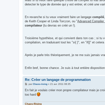
Mais si tu veux faire quelque chose de complet tu vas avoir
detecter le type de donnée qui y est entrer, et créé une var
En revanche si tu veux vraiment faire un langage
compilé
de Keith Cooper et Linda Torczon, ou "
Advanced Compiler 
compilateur
(tu devras en créé un !).
Troisième hypothèse, et qui convient dans ton cas ; si tu v
compilation, en traduisant tout les "si{ }", en "if{}" et cete
Après je parle très théoriquement, je ne me suis jamais vr
Enfin bref, bonne chance. Je suis à tout entière dispositio
Re: Créer un langage de programmation
M
par
Chaos-rising
»
21 avr. 2011 08:35
e
s
En fait je voulais créer mon propre compilateur mais je cro
s
too hard
a
g
e
Chaos-Rising