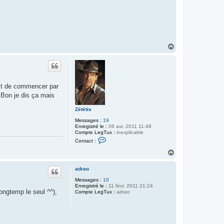
n
t
a
c
t
e
r
C
H
h
a
a
u
o
t
s
-
r
st de commencer par
i
s
 Bon je dis ça mais
i
n
Zététix
g
Messages :
19
Enregistré le :
06 avr. 2011 11:48
Compte LegTux :
inexplicable
C
Contact :
o
n
H
t
a
a
u
c
adrao
t
t
Messages :
10
e
Enregistré le :
11 févr. 2011 21:24
r
ongtemp le seul ^^),
Compte LegTux :
Z
adrao
é
t
é
t
i