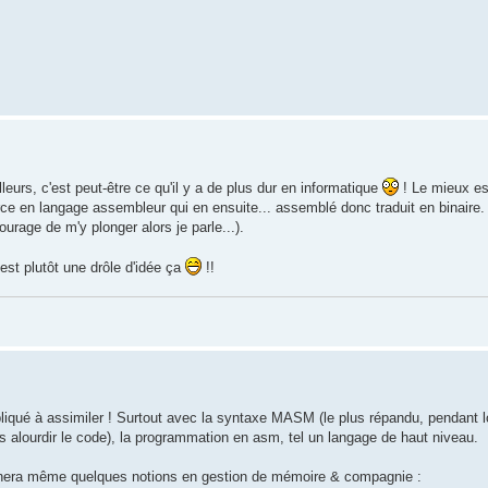
lleurs, c'est peut-être ce qu'il y a de plus dur en informatique
! Le mieux e
urce en langage assembleur qui en ensuite... assemblé donc traduit en binaire.
urage de m'y plonger alors je parle...).
est plutôt une drôle d'idée ça
!!
pliqué à assimiler ! Surtout avec la syntaxe MASM (le plus répandu, pendant l
ns alourdir le code), la programmation en asm, tel un langage de haut niveau.
e donnera même quelques notions en gestion de mémoire & compagnie :