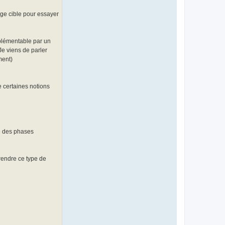
r
C
h
age cible pour essayer
a
o
s
-
mplémentable par un
r
i
 Je viens de parler
s
ment)
i
n
g
e certaines notions
re des phases
rendre ce type de