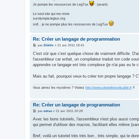
Je pompe les ressources de LegTux
: (
avant
)
Le seul site qui me reste
surolympia.legtux.org
snif... je ne pompe plus les ressources de LegTux
Re: Créer un langage de programmation
M
par
Zététix
»
21 avr. 2011 18:41
e
s
C'est sûr que c'est quelque chose de vraiment difficile. D'ai
s
l'assenbleur car enfait, un compilateur traduit ton code so
a
g
apprendre ce langage est très complexe (je n'ai pas eu le co
e
Mais au fait, pourquoi veux-tu créer ton propre langage ? C'
Vous aimez les mystères ? Visitez
http://www.sitedelinexplicable.fr
!!
Re: Créer un langage de programmation
M
par
adrao
»
21 avr. 2011 20:28
e
s
Avec les bons tutoriels, l'assembleur n'est plus aussi com
s
qui permet d'utiliser des macros, facilitant elles même (sa
a
g
e
Bref, voilà un tutoriel très très bon , très simple, qui t