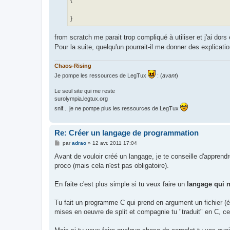
{
}
from scratch me parait trop compliqué à utiliser et j'ai dors 
Pour la suite, quelqu'un pourrait-il me donner des explicat
Chaos-Rising
Je pompe les ressources de LegTux
: (
avant
)
Le seul site qui me reste
surolympia.legtux.org
snif... je ne pompe plus les ressources de LegTux
Re: Créer un langage de programmation
M
par
adrao
»
12 avr. 2011 17:04
e
s
Avant de vouloir créé un langage, je te conseille d'apprend
s
proco (mais cela n'est pas obligatoire).
a
g
e
En faite c'est plus simple si tu veux faire un
langage qui n
Tu fait un programme C qui prend en argument un fichier (éc
mises en oeuvre de split et compagnie tu "traduit" en C, ce q