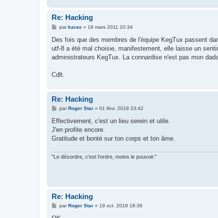
Re: Hacking
M
par
karas
»
18 mars 2011 20:34
e
s
Des fois que des membres de l'équipe KegTux passent dans 
s
utf-8 a été mal choisie, manifestement, elle laisse un senti
a
g
administrateurs KegTux. La connardise n'est pas mon dada.
e
Cdlt.
Re: Hacking
M
par
Roger Star
»
01 févr. 2019 23:42
e
s
Effectivement, c'est un lieu serein et utile.
s
J'en profite encore.
a
g
Gratitude et bonté sur ton corps et ton âme.
e
"Le désordre, c'est l'ordre, moins le pouvoir."
Re: Hacking
M
par
Roger Star
»
19 oct. 2019 18:36
e
s