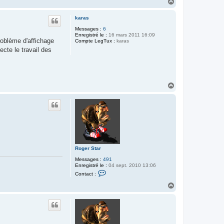
t
H
a
a
c
u
karas
t
t
e
Messages :
6
r
Enregistré le :
16 mars 2011 16:09
V
roblème d'affichage
Compte LegTux :
karas
a
l
ecte le travail des
è
r
e
H
a
u
t
Roger Star
Messages :
491
Enregistré le :
04 sept. 2010 13:06
C
Contact :
o
n
H
t
a
a
u
c
t
t
e
r