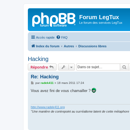
Forum LegTux
Le forum des services LegTux
Accès rapide
FAQ
Index du forum
Autres
Discussions libres
Hacking
R
Répondre
Re: Hacking
M
par
radek411
»
18 mars 2011 17:24
e
s
Vous avez fini de vous chamailler ?
s
a
g
e
http://www.radek411.org
"Une manière de contrepoint au surréalisme latent de cette métaphore 