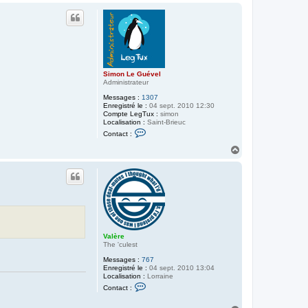
a
u
c
t
t
e
r
r
a
d
e
Simon Le Guével
k
Administrateur
4
1
Messages :
1307
1
Enregistré le :
04 sept. 2010 12:30
Compte LegTux :
simon
Localisation :
Saint-Brieuc
C
Contact :
o
n
H
t
a
a
u
c
t
t
e
r
S
i
m
o
Valère
n
The 'culest
L
e
Messages :
767
G
Enregistré le :
04 sept. 2010 13:04
u
Localisation :
Lorraine
é
C
v
Contact :
o
e
n
l