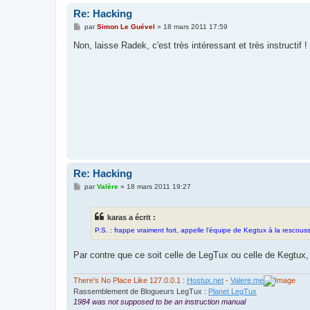
Re: Hacking
M
par
Simon Le Guével
»
18 mars 2011 17:59
e
s
Non, laisse Radek, c'est très intéressant et très instructif !
s
a
g
e
Re: Hacking
M
par
Valère
»
18 mars 2011 19:27
e
s
s
karas a écrit :
a
g
P.S. : frappe vraiment fort, appelle l'équipe de Kegtux à la rescouss
e
Par contre que ce soit celle de LegTux ou celle de Kegtux, 
There's No Place Like 127.0.0.1 :
Hostux.net
-
Valere.me
Rassemblement de Blogueurs LegTux :
Planet LegTux
1984 was not supposed to be an instruction manual