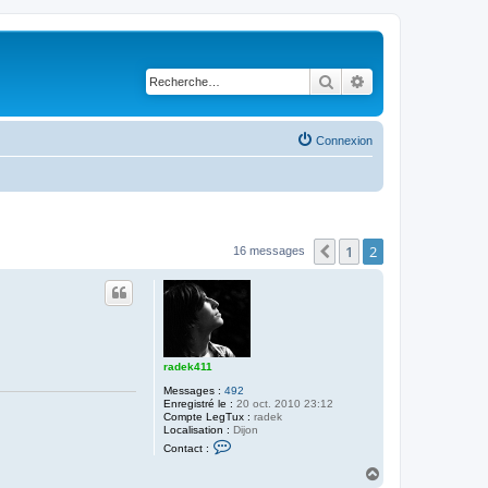
Rechercher
Recherche avancé
Connexion
1
2
Précédente
16 messages
radek411
Messages :
492
Enregistré le :
20 oct. 2010 23:12
Compte LegTux :
radek
Localisation :
Dijon
C
Contact :
o
n
H
t
a