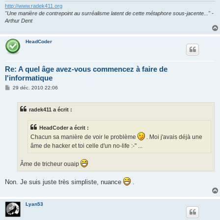
http://www.radek411.org
"Une manière de contrepoint au surréalisme latent de cette métaphore sous-jacente..." -
Arthur Dent
HeadCoder
Re: A quel âge avez-vous commencez à faire de
l'informatique
M
29 déc. 2010 22:06
e
s
s
radek411 a écrit :
a
g
e
HeadCoder a écrit :
Chacun sa manière de voir le problème
. Moi j'avais déjà une
âme de hacker et toi celle d'un no-life :-" ...
Âme de tricheur ouaip
Non. Je suis juste très simpliste, nuance
.
Lyan53