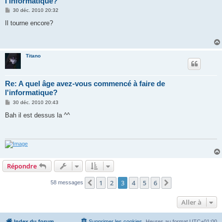
l'informatique?
M
30 déc. 2010 20:32
e
s
Il tourne encore?
s
a
g
e
Titano
Re: A quel âge avez-vous commencé à faire de
l'informatique?
M
30 déc. 2010 20:43
e
s
Bah il est dessus la ^^
s
a
g
e
Répondre
1
2
3
4
5
6
Précédente
Suivante
58 messages
Aller à
Index du forum
Supprimer les cookies
Heures au format
UTC+01:00