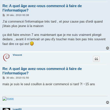
Re: A quel âge avez-vous commencé à faire de
l'informatique?
M
30 déc. 2010 00:38
e
s
J'ai commencé l'informatique très tard , et pour cause pas d'ordi quand
s
j'étais plus jeune à la maison
a
g
e
ça doit faire environ 7 ans maintenant que je me suis vraiment plongé
dedans , avant il m'arrivait un peu d'y toucher mais bon pas très souvent
faut dire ce qui est
Vincent
Re: A quel âge avez-vous commencé à faire de
l'informatique?
M
30 déc. 2010 01:50
e
s
mais je suis le seul couillon à avoir commencé si tard ?! ~15 ans
s
a
g
e
Lyan53