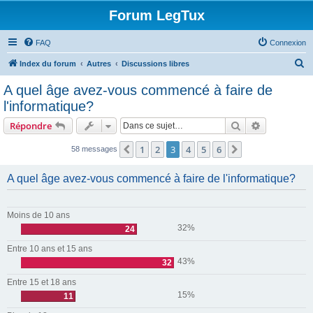
Forum LegTux
FAQ
Connexion
R
Index du forum
Autres
Discussions libres
e
A quel âge avez-vous commencé à faire de
c
l'informatique?
h
Rechercher
Recherche 
Répondre
e
r
1
2
3
4
5
6
Précédente
Suivante
58 messages
c
A quel âge avez-vous commencé à faire de l'informatique?
h
e
r
Moins de 10 ans
32%
24
Entre 10 ans et 15 ans
43%
32
Entre 15 et 18 ans
15%
11