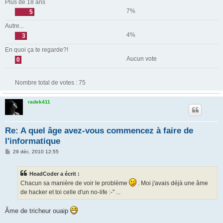
Plus de 18 ans
7%
5
Autre...
4%
3
En quoi ça te regarde?!
Aucun vote
0
Nombre total de votes :
75
radek411
Re: A quel âge avez-vous commencez à faire de
l'informatique
M
29 déc. 2010 12:55
e
s
s
HeadCoder a écrit :
a
g
Chacun sa manière de voir le problème
. Moi j'avais déjà une âme
e
de hacker et toi celle d'un no-life :-" ...
Âme de tricheur ouaip