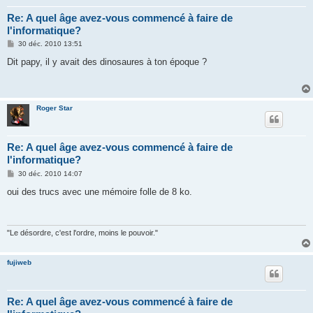
Re: A quel âge avez-vous commencé à faire de
l'informatique?
M
30 déc. 2010 13:51
e
s
Dit papy, il y avait des dinosaures à ton époque ?
s
a
g
e
Roger Star
Re: A quel âge avez-vous commencé à faire de
l'informatique?
M
30 déc. 2010 14:07
e
s
oui des trucs avec une mémoire folle de 8 ko.
s
a
g
e
"Le désordre, c'est l'ordre, moins le pouvoir."
fujiweb
Re: A quel âge avez-vous commencé à faire de