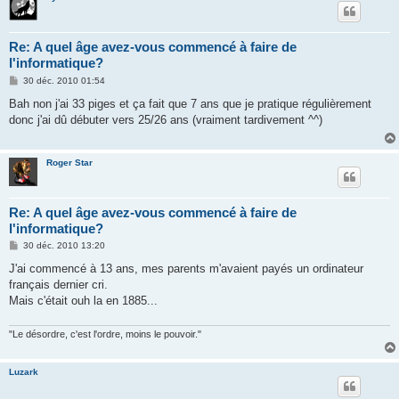
Re: A quel âge avez-vous commencé à faire de
l'informatique?
M
30 déc. 2010 01:54
e
s
Bah non j'ai 33 piges et ça fait que 7 ans que je pratique régulièrement
s
donc j'ai dû débuter vers 25/26 ans (vraiment tardivement ^^)
a
g
e
Roger Star
Re: A quel âge avez-vous commencé à faire de
l'informatique?
M
30 déc. 2010 13:20
e
s
J'ai commencé à 13 ans, mes parents m'avaient payés un ordinateur
s
français dernier cri.
a
g
Mais c'était ouh la en 1885...
e
"Le désordre, c'est l'ordre, moins le pouvoir."
Luzark