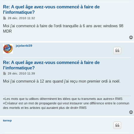
Re: A quel âge avez-vous commencé à faire de
l'informatique?
M
28 déc. 2010 11:32
e
s
Moi j'ai commencé à faire de l'ordi tranquille à 6 ans avec windows 98
s
MDR
a
g
e
jejeberbi39
Re: A quel âge avez-vous commencé à faire de
l'informatique?
M
28 déc. 2010 11:39
e
s
Moi j'ai commencé à 12 ans quand j'ai reçu mon premier ordi à noël.
s
a
g
e
«Les mots que tu utilises déterminent les idées que tu transmets aux autres» RMS
«Créateur est un mot de propagande qui veut instaurer une différence entre le commun
des mortels et les artistes qui auraient plus de droit» RMS
torrep