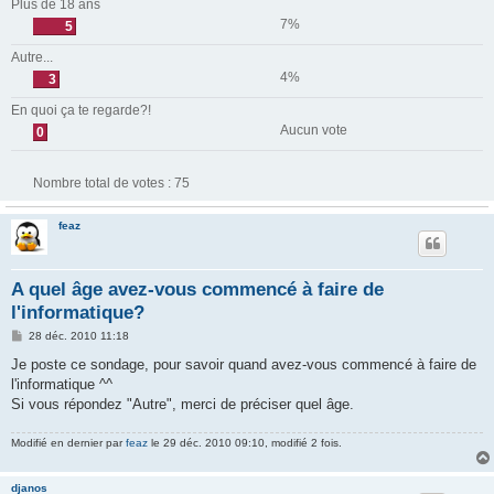
Plus de 18 ans
7%
5
Autre...
4%
3
En quoi ça te regarde?!
Aucun vote
0
Nombre total de votes :
75
feaz
A quel âge avez-vous commencé à faire de
l'informatique?
M
28 déc. 2010 11:18
e
s
Je poste ce sondage, pour savoir quand avez-vous commencé à faire de
s
l'informatique ^^
a
g
Si vous répondez "Autre", merci de préciser quel âge.
e
Modifié en dernier par
feaz
le 29 déc. 2010 09:10, modifié 2 fois.
djanos