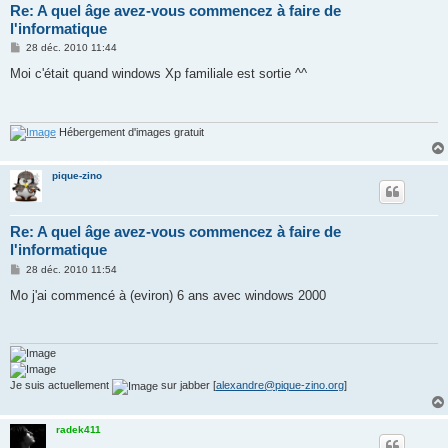
Re: A quel âge avez-vous commencez à faire de
l'informatique
M
28 déc. 2010 11:44
e
s
Moi c'était quand windows Xp familiale est sortie ^^
s
a
g
e
Hébergement d'images gratuit
pique-zino
Re: A quel âge avez-vous commencez à faire de
l'informatique
M
28 déc. 2010 11:54
e
s
Mo j'ai commencé à (eviron) 6 ans avec windows 2000
s
a
g
e
Je suis actuellement
sur jabber [
alexandre@pique-zino.org
]
radek411