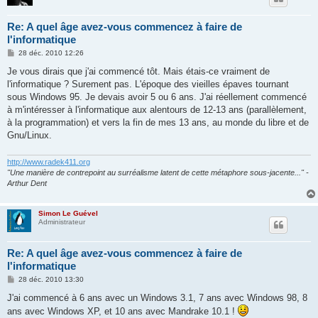
Re: A quel âge avez-vous commencez à faire de
l'informatique
M
28 déc. 2010 12:26
e
s
Je vous dirais que j'ai commencé tôt. Mais étais-ce vraiment de
s
l'informatique ? Surement pas. L'époque des vieilles épaves tournant
a
g
sous Windows 95. Je devais avoir 5 ou 6 ans. J'ai réellement commencé
e
à m'intéresser à l'informatique aux alentours de 12-13 ans (parallèlement,
à la programmation) et vers la fin de mes 13 ans, au monde du libre et de
Gnu/Linux.
http://www.radek411.org
"Une manière de contrepoint au surréalisme latent de cette métaphore sous-jacente..." -
Arthur Dent
Simon Le Guével
Administrateur
Re: A quel âge avez-vous commencez à faire de
l'informatique
M
28 déc. 2010 13:30
e
s
J'ai commencé à 6 ans avec un Windows 3.1, 7 ans avec Windows 98, 8
s
ans avec Windows XP, et 10 ans avec Mandrake 10.1 !
a