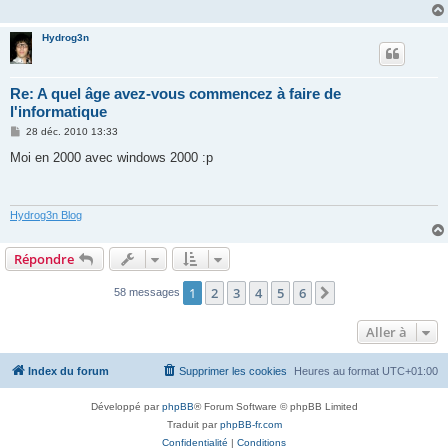
g
e
Hydrog3n
Re: A quel âge avez-vous commencez à faire de
l'informatique
M
28 déc. 2010 13:33
e
s
Moi en 2000 avec windows 2000 :p
s
a
g
e
Hydrog3n Blog
Répondre
1
2
3
4
5
6
Suivante
58 messages
Aller à
Index du forum
Supprimer les cookies
Heures au format
UTC+01:00
Développé par
phpBB
® Forum Software © phpBB Limited
Traduit par
phpBB-fr.com
Confidentialité
|
Conditions