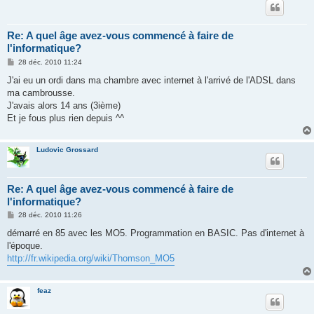
Re: A quel âge avez-vous commencé à faire de
l'informatique?
M
28 déc. 2010 11:24
e
s
J'ai eu un ordi dans ma chambre avec internet à l'arrivé de l'ADSL dans
s
ma cambrousse.
a
g
J'avais alors 14 ans (3ième)
e
Et je fous plus rien depuis ^^
Ludovic Grossard
Re: A quel âge avez-vous commencé à faire de
l'informatique?
M
28 déc. 2010 11:26
e
s
démarré en 85 avec les MO5. Programmation en BASIC. Pas d'internet à
s
l'époque.
a
g
http://fr.wikipedia.org/wiki/Thomson_MO5
e
feaz