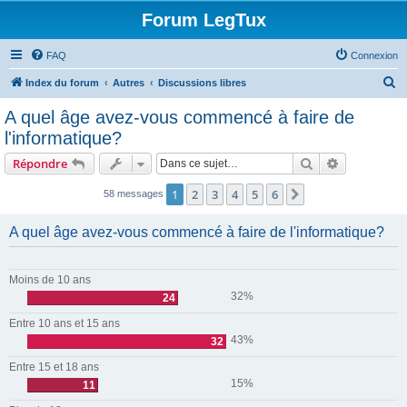
Forum LegTux
FAQ
Connexion
R
Index du forum
Autres
Discussions libres
e
A quel âge avez-vous commencé à faire de
c
l'informatique?
h
Rechercher
Recherche 
Répondre
e
r
1
2
3
4
5
6
Suivante
58 messages
c
A quel âge avez-vous commencé à faire de l'informatique?
h
e
r
Moins de 10 ans
32%
24
Entre 10 ans et 15 ans
43%
32
Entre 15 et 18 ans
15%
11