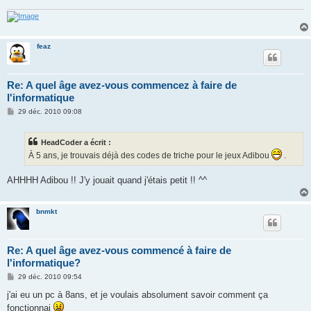
e
feaz
Re: A quel âge avez-vous commencez à faire de
l'informatique
M
29 déc. 2010 09:08
e
s
s
HeadCoder a écrit :
a
g
À 5 ans, je trouvais déjà des codes de triche pour le jeux Adibou
.
e
AHHHH Adibou !! J'y jouait quand j'étais petit !! ^^
bnmkt
Re: A quel âge avez-vous commencé à faire de
l'informatique?
M
29 déc. 2010 09:54
e
s
j'ai eu un pc à 8ans, et je voulais absolument savoir comment ça
s
fonctionnai
a