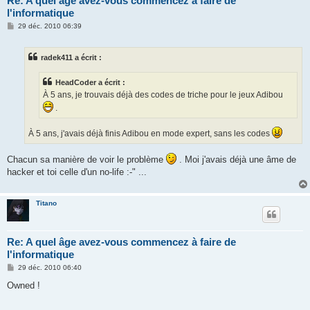
Re: A quel âge avez-vous commencez à faire de
l'informatique
M
29 déc. 2010 06:39
e
s
s
radek411 a écrit :
a
g
e
HeadCoder a écrit :
À 5 ans, je trouvais déjà des codes de triche pour le jeux Adibou
.
À 5 ans, j'avais déjà finis Adibou en mode expert, sans les codes
Chacun sa manière de voir le problème
. Moi j'avais déjà une âme de
hacker et toi celle d'un no-life :-" ...
Titano
Re: A quel âge avez-vous commencez à faire de
l'informatique
M
29 déc. 2010 06:40
e
s
Owned !
s
a
g