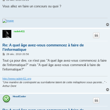
e
s
Vous allez en faire un concours ou quoi ?
s
a
g
e
radek411
Re: A quel âge avez-vous commencez à faire de
l'informatique
M
28 déc. 2010 20:56
e
s
Tout ça pour dire, ce n'est pas "A quel âge avez-vous commencez à faire
s
de l'informatique?" mais "A quel âge avez-vous commenc
é
à faire de
a
g
l'informatique?"
e
http://www.radek411.org
"Une manière de contrepoint au surréalisme latent de cette métaphore sous-jacente..." -
Arthur Dent
HeadCoder