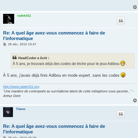
a
g
e
radek411
Re: A quel âge avez-vous commencez à faire de
l'informatique
M
28 déc. 2010 19:47
e
s
s
HeadCoder a écrit :
a
g
À 5 ans, je trouvais déjà des codes de triche pour le jeux Adibou
.
e
À 5 ans, j'avais déjà finis Adibou en mode expert, sans les codes
http://www.radek411.org
"Une manière de contrepoint au surréalisme latent de cette métaphore sous-jacente..." -
Arthur Dent
Titano
Re: A quel âge avez-vous commencez à faire de
l'informatique
M
28 déc. 2010 20:29