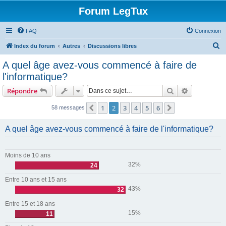
Forum LegTux
FAQ
Connexion
R
Index du forum
Autres
Discussions libres
e
A quel âge avez-vous commencé à faire de
c
l'informatique?
h
Rechercher
Recherche 
Répondre
e
r
1
2
3
4
5
6
Précédente
Suivante
58 messages
c
A quel âge avez-vous commencé à faire de l'informatique?
h
e
r
Moins de 10 ans
32%
24
Entre 10 ans et 15 ans
43%
32
Entre 15 et 18 ans
15%
11