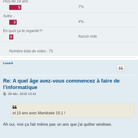
Plus de 18 ans
7%
5
Autre...
4%
3
En quoi ça te regarde?!
Aucun vote
0
Nombre total de votes :
75
Luzark
Re: A quel âge avez-vous commencez à faire de
l'informatique
M
28 déc. 2010 13:41
e
s
s
a
g
et 10 ans avec Mandrake 10.1 !
e
Ah oui, moi ça fait même pas un ans que j'ai quitter windows.