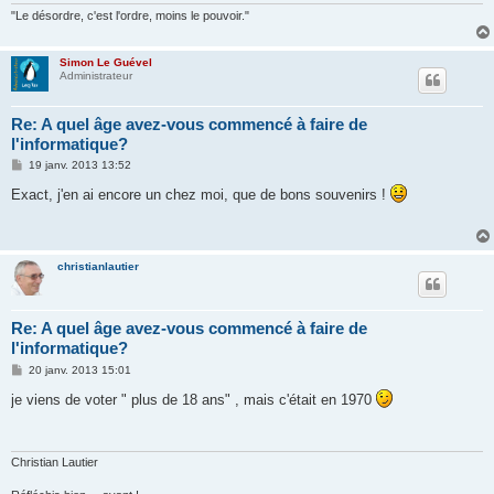
"Le désordre, c'est l'ordre, moins le pouvoir."
Simon Le Guével
Administrateur
Re: A quel âge avez-vous commencé à faire de
l'informatique?
M
19 janv. 2013 13:52
e
s
Exact, j'en ai encore un chez moi, que de bons souvenirs !
s
a
g
e
christianlautier
Re: A quel âge avez-vous commencé à faire de
l'informatique?
M
20 janv. 2013 15:01
e
s
je viens de voter " plus de 18 ans" , mais c'était en 1970
s
a
g
e
Christian Lautier