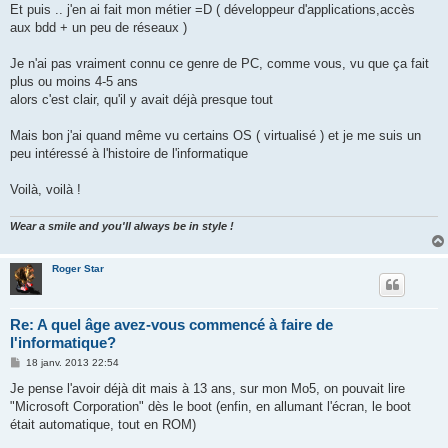
Et puis .. j'en ai fait mon métier =D ( développeur d'applications,accès
aux bdd + un peu de réseaux )
Je n'ai pas vraiment connu ce genre de PC, comme vous, vu que ça fait
plus ou moins 4-5 ans
alors c'est clair, qu'il y avait déjà presque tout
Mais bon j'ai quand même vu certains OS ( virtualisé ) et je me suis un
peu intéressé à l'histoire de l'informatique
Voilà, voilà !
Wear a smile and you'll always be in style !
Roger Star
Re: A quel âge avez-vous commencé à faire de
l'informatique?
M
18 janv. 2013 22:54
e
s
Je pense l'avoir déjà dit mais à 13 ans, sur mon Mo5, on pouvait lire
s
"Microsoft Corporation" dès le boot (enfin, en allumant l'écran, le boot
a
g
était automatique, tout en ROM)
e