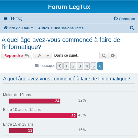
Forum LegTux
FAQ
Connexion
R
Index du forum
Autres
Discussions libres
e
A quel âge avez-vous commencé à faire de
c
l'informatique?
h
Rechercher
Recherche 
Répondre
e
r
1
2
3
4
5
6
Précédente
58 messages
c
A quel âge avez-vous commencé à faire de l'informatique?
h
e
r
Moins de 10 ans
32%
24
Entre 10 ans et 15 ans
43%
32
Entre 15 et 18 ans
15%
11