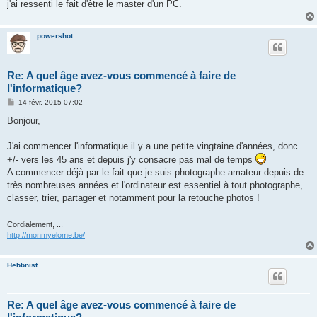
g
j'ai ressenti le fait d'être le master d'un PC.
e
powershot
Re: A quel âge avez-vous commencé à faire de
l'informatique?
M
14 févr. 2015 07:02
e
s
Bonjour,
s
a
g
J'ai commencer l'informatique il y a une petite vingtaine d'années, donc
e
+/- vers les 45 ans et depuis j'y consacre pas mal de temps
A commencer déjà par le fait que je suis photographe amateur depuis de
très nombreuses années et l'ordinateur est essentiel à tout photographe,
classer, trier, partager et notamment pour la retouche photos !
Cordialement, ...
http://monmyelome.be/
Hebbnist
Re: A quel âge avez-vous commencé à faire de