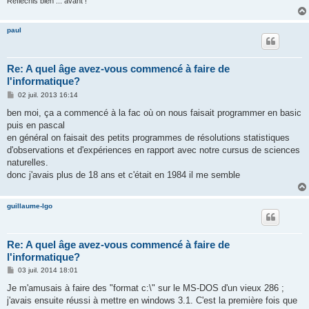
Réfléchis bien ... avant !
paul
Re: A quel âge avez-vous commencé à faire de
l'informatique?
M
02 juil. 2013 16:14
e
s
ben moi, ça a commencé à la fac où on nous faisait programmer en basic
s
puis en pascal
a
g
en général on faisait des petits programmes de résolutions statistiques
e
d'observations et d'expériences en rapport avec notre cursus de sciences
naturelles.
donc j'avais plus de 18 ans et c'était en 1984 il me semble
guillaume-lgo
Re: A quel âge avez-vous commencé à faire de
l'informatique?
M
03 juil. 2014 18:01
e
s
Je m'amusais à faire des "format c:\" sur le MS-DOS d'un vieux 286 ;
s
j'avais ensuite réussi à mettre en windows 3.1. C'est la première fois que
a