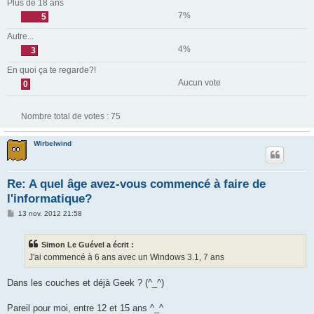
Plus de 18 ans
7%
5
Autre...
4%
3
En quoi ça te regarde?!
Aucun vote
0
Nombre total de votes :
75
Wirbelwind
Re: A quel âge avez-vous commencé à faire de
l'informatique?
M
13 nov. 2012 21:58
e
s
s
Simon Le Guével a écrit :
a
g
J'ai commencé à 6 ans avec un Windows 3.1, 7 ans
e
Dans les couches et déjà Geek ? (^_^)
Pareil pour moi, entre 12 et 15 ans ^_^