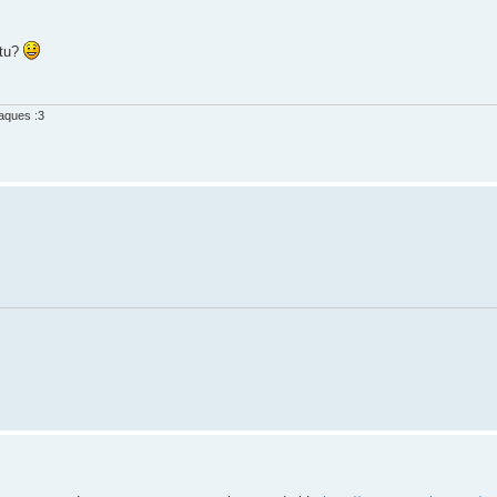
ntu?
laques :3