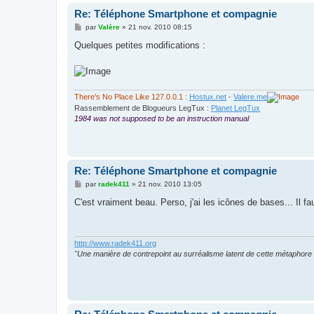
Re: Téléphone Smartphone et compagnie
M
par
Valère
»
21 nov. 2010 08:15
e
s
Quelques petites modifications :
s
a
g
e
There's No Place Like 127.0.0.1 :
Hostux.net
-
Valere.me
Rassemblement de Blogueurs LegTux :
Planet LegTux
1984 was not supposed to be an instruction manual
Re: Téléphone Smartphone et compagnie
M
par
radek411
»
21 nov. 2010 13:05
e
s
C'est vraiment beau. Perso, j'ai les icônes de bases... Il f
s
a
g
e
http://www.radek411.org
"Une manière de contrepoint au surréalisme latent de cette métaphore 