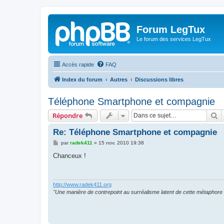
Forum LegTux
Le forum des services LegTux
Accès rapide
FAQ
Index du forum
Autres
Discussions libres
Téléphone Smartphone et compagnie
R
Répondre
Re: Téléphone Smartphone et compagnie
M
par
radek411
»
15 nov. 2010 19:38
e
s
Chanceux !
s
a
g
e
http://www.radek411.org
"Une manière de contrepoint au surréalisme latent de cette métaphore 