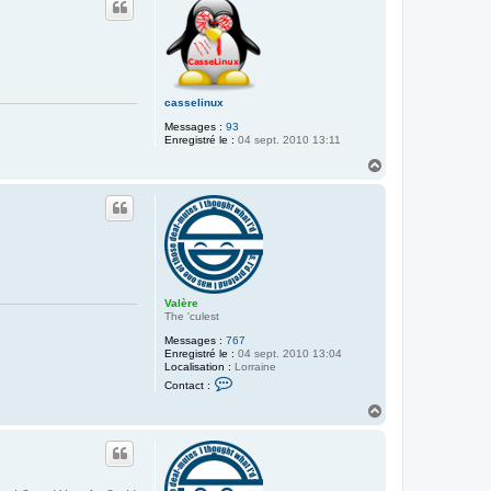
t
t
e
r
r
a
d
e
casselinux
k
4
Messages :
93
1
Enregistré le :
04 sept. 2010 13:11
1
H
a
u
t
Valère
The 'culest
Messages :
767
Enregistré le :
04 sept. 2010 13:04
Localisation :
Lorraine
C
Contact :
o
n
H
t
a
a
u
c
t
t
e
r