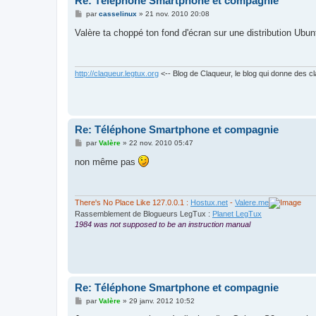
Re: Téléphone Smartphone et compagnie
M
par
casselinux
»
21 nov. 2010 20:08
e
s
Valère ta choppé ton fond d'écran sur une distribution Ubu
s
a
g
e
http://claqueur.legtux.org
<-- Blog de Claqueur, le blog qui donne des c
Re: Téléphone Smartphone et compagnie
M
par
Valère
»
22 nov. 2010 05:47
e
s
non même pas
s
a
g
e
There's No Place Like 127.0.0.1 :
Hostux.net
-
Valere.me
Rassemblement de Blogueurs LegTux :
Planet LegTux
1984 was not supposed to be an instruction manual
Re: Téléphone Smartphone et compagnie
M
par
Valère
»
29 janv. 2012 10:52
e