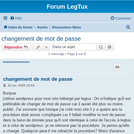
Forum LegTux
FAQ
Connexion
R
Index du forum
Autres
Discussions libres
e
changement de mot de passe
c
Rechercher
Recherche 
Répondre
h
1 message • Page
1
sur
1
e
maurienneseniors
r
c
h
changement de mot de passe
e
M
22 oct. 2025 15:53
e
r
s
Bonjour
s
j'utilise wordpress pour mon site hébergé par legtux. On m'indique qu'il est
a
g
préférable de changer de mot de passe car il aurait été plus ou moins
e
publié. J'ai souvenir que lorsque j'ai créé mon site il y a quatre ans la
procédure était assez compliquée car il fallait modifier le mot de passe
dans la base de donnée pour qu'il soit identique à celui de l'accès à legtux
et à celui de wordpress. je ne retrouve pas la procédure. Je pense qu'elle
a changé. Quelqu'un peut-il me rafraichir la procédure? Merci d'avance.