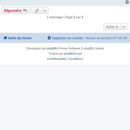
Répondre
1 message • Page
1
sur
1
Aller à
Index du forum
Supprimer les cookies
Heures au format
UTC+01:00
Développé par
phpBB
® Forum Software © phpBB Limited
Traduit par
phpBB-fr.com
Confidentialité
|
Conditions