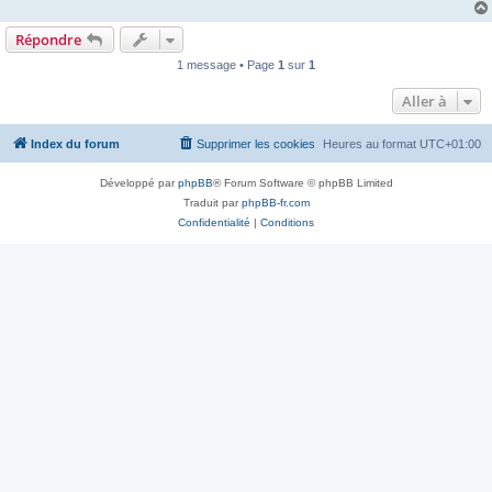
Répondre
1 message • Page
1
sur
1
Aller à
Index du forum
Supprimer les cookies
Heures au format
UTC+01:00
Développé par
phpBB
® Forum Software © phpBB Limited
Traduit par
phpBB-fr.com
Confidentialité
|
Conditions