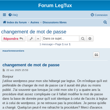
Forum LegTux
FAQ
Connexion
R
Index du forum
Autres
Discussions libres
e
changement de mot de passe
c
Rechercher
Recherche 
Répondre
h
1 message • Page
1
sur
1
e
maurienneseniors
r
c
h
changement de mot de passe
e
M
22 oct. 2025 15:53
e
r
s
Bonjour
s
j'utilise wordpress pour mon site hébergé par legtux. On m'indique qu'il est
a
g
préférable de changer de mot de passe car il aurait été plus ou moins
e
publié. J'ai souvenir que lorsque j'ai créé mon site il y a quatre ans la
procédure était assez compliquée car il fallait modifier le mot de passe
dans la base de donnée pour qu'il soit identique à celui de l'accès à legtux
et à celui de wordpress. je ne retrouve pas la procédure. Je pense qu'elle
a changé. Quelqu'un peut-il me rafraichir la procédure? Merci d'avance.