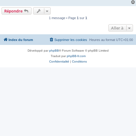
Répondre
1 message • Page
1
sur
1
Aller à
Index du forum
Supprimer les cookies
Heures au format
UTC+01:00
Développé par
phpBB
® Forum Software © phpBB Limited
Traduit par
phpBB-fr.com
Confidentialité
|
Conditions