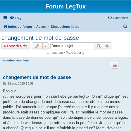
Forum LegTux
FAQ
Connexion
R
Index du forum
Autres
Discussions libres
e
changement de mot de passe
c
Rechercher
Recherche 
Répondre
h
1 message • Page
1
sur
1
e
maurienneseniors
r
c
h
changement de mot de passe
e
M
22 oct. 2025 15:53
e
r
s
Bonjour
s
j'utilise wordpress pour mon site hébergé par legtux. On m'indique qu'il est
a
g
préférable de changer de mot de passe car il aurait été plus ou moins
e
publié. J'ai souvenir que lorsque j'ai créé mon site il y a quatre ans la
procédure était assez compliquée car il fallait modifier le mot de passe
dans la base de donnée pour qu'il soit identique à celui de l'accès à legtux
et à celui de wordpress. je ne retrouve pas la procédure. Je pense qu'elle
a changé. Quelqu'un peut-il me rafraichir la procédure? Merci d'avance.