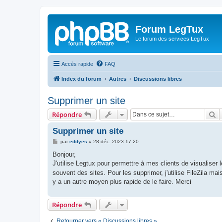
Forum LegTux
Le forum des services LegTux
Accès rapide
FAQ
Index du forum
Autres
Discussions libres
Supprimer un site
R
Répondre
Supprimer un site
M
par
eddyes
»
28 déc. 2023 17:20
e
s
Bonjour,
s
J'utilise Legtux pour permettre à mes clients de visualise
a
g
souvent des sites. Pour les supprimer, j'utilise FileZila mais
e
y a un autre moyen plus rapide de le faire. Merci
Répondre
Retourner vers « Discussions libres »