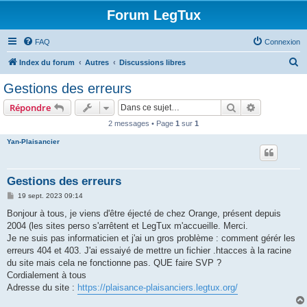
Forum LegTux
FAQ
Connexion
R
Index du forum
Autres
Discussions libres
e
Gestions des erreurs
c
Rechercher
Recherche 
Répondre
h
2 messages • Page
1
sur
1
e
Yan-Plaisancier
r
c
h
Gestions des erreurs
e
M
19 sept. 2023 09:14
e
r
s
Bonjour à tous, je viens d'être éjecté de chez Orange, présent depuis
s
2004 (les sites perso s'arrêtent et LegTux m'accueille. Merci.
a
g
Je ne suis pas informaticien et j'ai un gros problème : comment gérér les
e
erreurs 404 et 403. J'ai essaiyé de mettre un fichier .htacces à la racine
du site mais cela ne fonctionne pas. QUE faire SVP ?
Cordialement à tous
Adresse du site :
https://plaisance-plaisanciers.legtux.org/