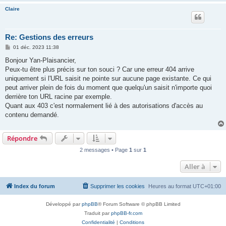
Claire
Re: Gestions des erreurs
M
01 déc. 2023 11:38
e
s
Bonjour Yan-Plaisancier,
s
Peux-tu être plus précis sur ton souci ? Car une erreur 404 arrive
a
g
uniquement si l'URL saisit ne pointe sur aucune page existante. Ce qui
e
peut arriver plein de fois du moment que quelqu'un saisit n'importe quoi
derrière ton URL racine par exemple.
Quant aux 403 c'est normalement lié à des autorisations d'accès au
contenu demandé.
Répondre
2 messages • Page
1
sur
1
Aller à
Index du forum
Supprimer les cookies
Heures au format
UTC+01:00
Développé par
phpBB
® Forum Software © phpBB Limited
Traduit par
phpBB-fr.com
Confidentialité
|
Conditions