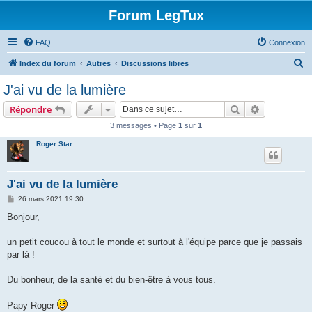
Forum LegTux
FAQ
Connexion
R
Index du forum
Autres
Discussions libres
e
J'ai vu de la lumière
c
Rechercher
Recherche 
Répondre
h
3 messages • Page
1
sur
1
e
Roger Star
r
c
h
J'ai vu de la lumière
e
M
26 mars 2021 19:30
e
r
s
Bonjour,
s
a
g
un petit coucou à tout le monde et surtout à l'équipe parce que je passais
e
par là !
Du bonheur, de la santé et du bien-être à vous tous.
Papy Roger