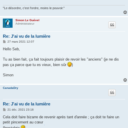
"Le désordre, c'est l'ordre, moins le pouvoir."
Simon Le Guével
Administrateur
Re: J'ai vu de la lumière
M
27 mars 2021 12:07
e
s
Hello Seb,
s
a
g
Tu as bien fait, ça fait toujours plaisir de revoir les "anciens" (je ne dis
e
pas ça parce que tu es vieux, bien sûr
)
Simon
CanadaDry
Re: J'ai vu de la lumière
M
21 déc. 2021 23:16
e
s
Cela doit faire bizarre de revenir après tant d'année ; ça doit te faire un
s
petit pincement au cœur
a
g
#nostalgie