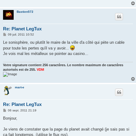
g
e
Bastien572
Re: Planet LegTux
M
09 juil. 2011 10:52
e
s
Le sonisphère, ou plutôt le maire de la ville d'a côté qui pète un cable
s
pour toute les pertes qu'il va y avoir...
a
g
Je vois mal les métalleux se pointer au casino...
e
Votre signature contient 256 caractères. Le nombre maximum de caractères
autorisés est de 255.
VDM
mart-e
Re: Planet LegTux
M
06 sept. 2011 21:19
e
s
Bonjour,
s
a
g
Je viens de constater que la page du planet avait changé (je sais pas si
e
ça fait longtemps, j'utilise le flux rss).