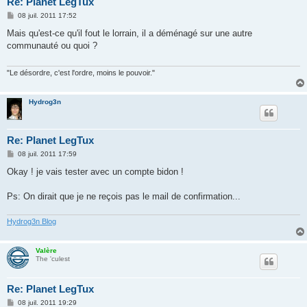
Re: Planet LegTux
M
08 juil. 2011 17:52
e
s
Mais qu'est-ce qu'il fout le lorrain, il a déménagé sur une autre
s
communauté ou quoi ?
a
g
e
"Le désordre, c'est l'ordre, moins le pouvoir."
Hydrog3n
Re: Planet LegTux
M
08 juil. 2011 17:59
e
s
Okay ! je vais tester avec un compte bidon !
s
a
g
Ps: On dirait que je ne reçois pas le mail de confirmation...
e
Hydrog3n Blog
Valère
The 'culest
Re: Planet LegTux
M
08 juil. 2011 19:29