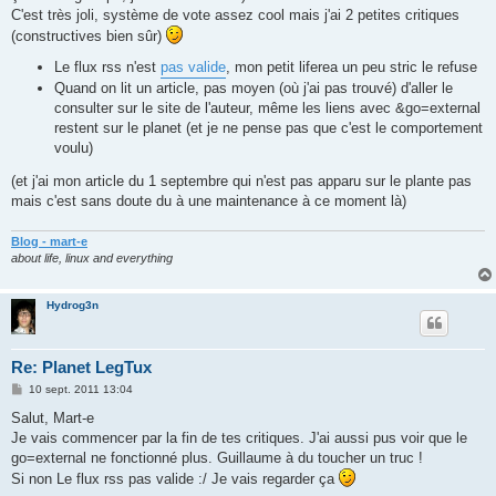
C'est très joli, système de vote assez cool mais j'ai 2 petites critiques
(constructives bien sûr)
Le flux rss n'est
pas valide
, mon petit liferea un peu stric le refuse
Quand on lit un article, pas moyen (où j'ai pas trouvé) d'aller le
consulter sur le site de l'auteur, même les liens avec &go=external
restent sur le planet (et je ne pense pas que c'est le comportement
voulu)
(et j'ai mon article du 1 septembre qui n'est pas apparu sur le plante pas
mais c'est sans doute du à une maintenance à ce moment là)
Blog - mart-e
about life, linux and everything
Hydrog3n
Re: Planet LegTux
M
10 sept. 2011 13:04
e
s
Salut, Mart-e
s
Je vais commencer par la fin de tes critiques. J'ai aussi pus voir que le
a
g
go=external ne fonctionné plus. Guillaume à du toucher un truc !
e
Si non Le flux rss pas valide :/ Je vais regarder ça