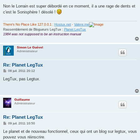
e
s
Non le Lorrain est super débordé en ce moment, il a une rage de dents et
s
c'est le Sonisphère ! désolé !
a
g
e
There's No Place Like 127.0.0.1 :
Hostux.net
-
Valere.me
Rassemblement de Blogueurs LegTux :
Planet LegTux
1984 was not supposed to be an instruction manual
Simon Le Guével
Administrateur
Re: Planet LegTux
M
08 juil. 2011 20:12
e
s
LegTux, pas Legtux.
s
a
g
e
Guillaume
Administrateur
Re: Planet LegTux
M
09 juil. 2011 10:50
e
s
Le planet et de nouveau fonctionnel, ceux qui ont un blog sur legtux, vous
s
pouvez vous réinscrire.
a