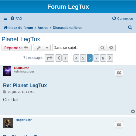
Forum LegTux
FAQ
Connexion
R
Index du forum
Autres
Discussions libres
e
Planet LegTux
c
Rechercher
Recherche 
Répondre
h
e
Page
6
sur
8
1
4
5
6
7
8
Précédente
Suivante
71 messages
…
r
Guillaume
c
Administrateur
h
Re: Planet LegTux
e
M
08 juil. 2011 17:51
r
e
s
C'est fait.
s
a
g
e
Roger Star