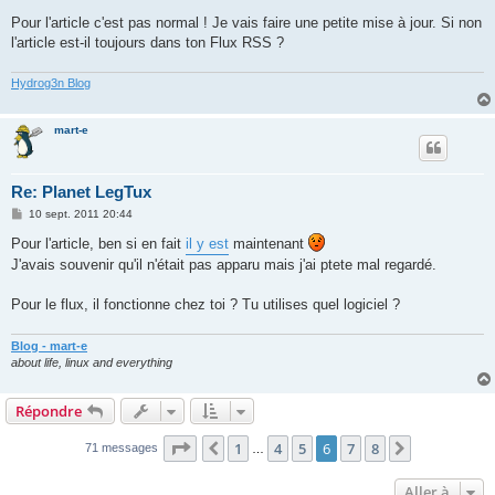
Pour l'article c'est pas normal ! Je vais faire une petite mise à jour. Si non
l'article est-il toujours dans ton Flux RSS ?
Hydrog3n Blog
mart-e
Re: Planet LegTux
M
10 sept. 2011 20:44
e
s
Pour l'article, ben si en fait
il y est
maintenant
s
J'avais souvenir qu'il n'était pas apparu mais j'ai ptete mal regardé.
a
g
e
Pour le flux, il fonctionne chez toi ? Tu utilises quel logiciel ?
Blog - mart-e
about life, linux and everything
Répondre
Page
6
sur
8
1
4
5
6
7
8
Précédente
Suivante
71 messages
…
Aller à