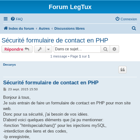
Forum LegTux
FAQ
Connexion
R
Index du forum
Autres
Discussions libres
e
Sécurité formulaire de contact en PHP
c
Rechercher
Recherche 
Répondre
h
1 message • Page
1
sur
1
e
Decarys
r
c
h
Sécurité formulaire de contact en PHP
e
M
23 sept. 2015 15:50
e
r
s
Bonjour à tous,
s
Je suis entrain de faire un formulaire de contact en PHP pour mon site
a
g
web.
e
Donc pour sa sécurité, j'ai besoin de vos idées.
D'abord voici quelques éléments que j'ai pu mentionner:
-fonction "htmlspecialchars()" pour les injections mySQL,
-interdiction des liens et des codes,
-Ip enregistrée,