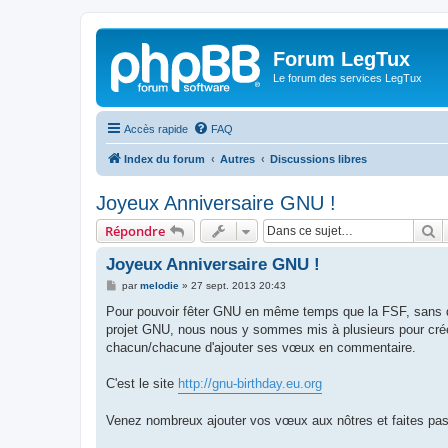
Forum LegTux
Le forum des services LegTux
Accès rapide
FAQ
Index du forum
Autres
Discussions libres
Joyeux Anniversaire GNU !
R
Répondre
Joyeux Anniversaire GNU !
M
par
melodie
»
27 sept. 2013 20:43
e
s
Pour pouvoir fêter GNU en même temps que la FSF, sans de
s
projet GNU, nous nous y sommes mis à plusieurs pour créer 
a
g
chacun/chacune d'ajouter ses vœux en commentaire.
e
C'est le site
http://gnu-birthday.eu.org
Venez nombreux ajouter vos vœux aux nôtres et faites pa