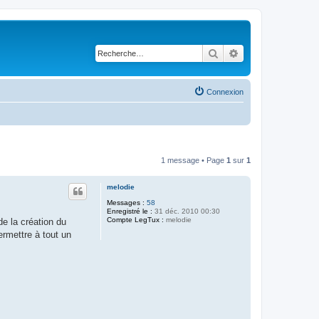
Rechercher
Recherche avancé
Connexion
1 message • Page
1
sur
1
melodie
Messages :
58
Enregistré le :
31 déc. 2010 00:30
Compte LegTux :
melodie
e la création du
ermettre à tout un