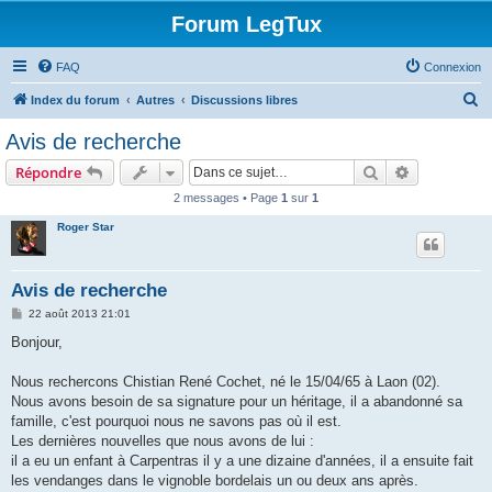
Forum LegTux
FAQ
Connexion
R
Index du forum
Autres
Discussions libres
e
Avis de recherche
c
Rechercher
Recherche 
Répondre
h
2 messages • Page
1
sur
1
e
Roger Star
r
c
h
Avis de recherche
e
M
22 août 2013 21:01
e
r
s
Bonjour,
s
a
g
Nous rechercons Chistian René Cochet, né le 15/04/65 à Laon (02).
e
Nous avons besoin de sa signature pour un héritage, il a abandonné sa
famille, c'est pourquoi nous ne savons pas où il est.
Les dernières nouvelles que nous avons de lui :
il a eu un enfant à Carpentras il y a une dizaine d'années, il a ensuite fait
les vendanges dans le vignoble bordelais un ou deux ans après.