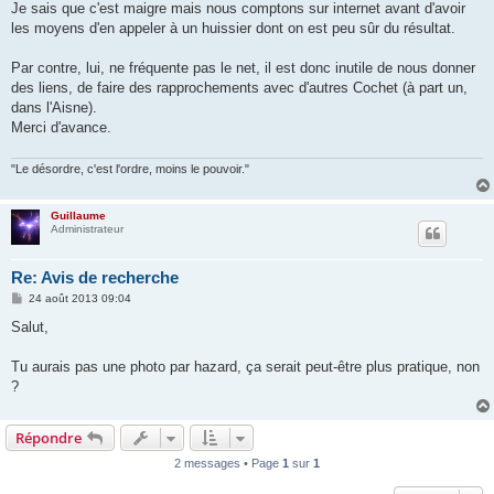
Je sais que c'est maigre mais nous comptons sur internet avant d'avoir
les moyens d'en appeler à un huissier dont on est peu sûr du résultat.
Par contre, lui, ne fréquente pas le net, il est donc inutile de nous donner
des liens, de faire des rapprochements avec d'autres Cochet (à part un,
dans l'Aisne).
Merci d'avance.
"Le désordre, c'est l'ordre, moins le pouvoir."
Guillaume
Administrateur
Re: Avis de recherche
M
24 août 2013 09:04
e
s
Salut,
s
a
g
Tu aurais pas une photo par hazard, ça serait peut-être plus pratique, non
e
?
Répondre
2 messages • Page
1
sur
1