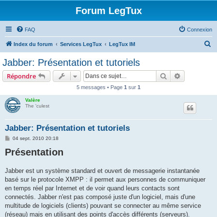
Forum LegTux
FAQ
Connexion
R
Index du forum
Services LegTux
LegTux IM
e
Jabber: Présentation et tutoriels
c
Rechercher
Recherche 
Répondre
h
5 messages • Page
1
sur
1
e
Valère
r
The 'culest
c
h
Jabber: Présentation et tutoriels
e
M
04 sept. 2010 20:18
e
r
Présentation
s
s
a
g
Jabber est un système standard et ouvert de messagerie instantanée
e
basé sur le protocole XMPP : il permet aux personnes de communiquer
en temps réel par Internet et de voir quand leurs contacts sont
connectés. Jabber n'est pas composé juste d'un logiciel, mais d'une
multitude de logiciels (clients) pouvant se connecter au même service
(réseau) mais en utilisant des points d'accès différents (serveurs).