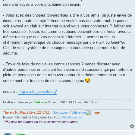
seront envoyés à votre prochaine connexion.
- Vous avez des choses top-secrètes à dire à vos amis, ou juste envie de
discuter en toute intimité ? Vous ne voulez pas que votre mot de passe
soit envoyé en clair sur Internet quand vous vous connectez ? Jabber est
très sécurisé : toutes les communications peuvent être chiffrées, avec la
même technique que vos achats sur Internet. Il permet aussi un
chiffrement asymétrique de chaque message par clé PGP ou GnuPG.
C'est le seul système de messagerie instantanée qui permette tant de
sécurité.
- Envie de faire de nouvelles connaissances ? Venez discuter avec
d'autres personnes en utilisant les salons de discussions qui permettent à
plein de personnes de se retrouver autour d'un thème commun ou tout
smplement sur le salon de discussions Legtux
source :
http://wiki.jabberfr.org/
Modifié en dernier par
Valère
le 04 sept. 2010 20:19, modifié 1 fois.
There's No Place Like 127.0.0.1 :
Hostux.net
-
Valere.me
Rassemblement de Blogueurs LegTux :
Planet LegTux
1984 was not supposed to be an instruction manual
Valère