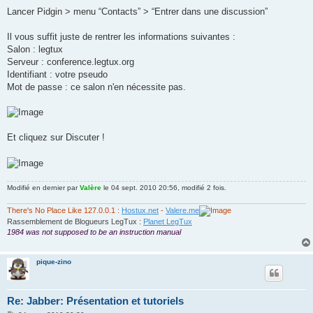
Lancer Pidgin > menu “Contacts” > “Entrer dans une discussion”
Il vous suffit juste de rentrer les informations suivantes :
Salon : legtux
Serveur : conference.legtux.org
Identifiant : votre pseudo
Mot de passe : ce salon n'en nécessite pas.
Et cliquez sur Discuter !
Modifié en dernier par
Valère
le 04 sept. 2010 20:56, modifié 2 fois.
There's No Place Like 127.0.0.1 :
Hostux.net
-
Valere.me
Rassemblement de Blogueurs LegTux :
Planet LegTux
1984 was not supposed to be an instruction manual
pique-zino
Re: Jabber: Présentation et tutoriels