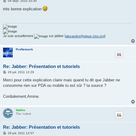
M
04 sept. 2010 20:30
e
s
très bonne explication
s
a
g
e
Je suis actuellement
sur jabber [
alexandre@pique-zino.org
]
ProNetwork
Re: Jabber: Présentation et tutoriels
M
29 juil. 2011 12:29
e
s
Merci pour cette explication claire mais quand tu dit que Jabber ne
s
consomme rien sur PDA ou mobile tu est sûr ? ta source ?
a
g
e
Cordialement,Amine.
Valère
The 'culest
Re: Jabber: Présentation et tutoriels
M
29 juil. 2011 12:57