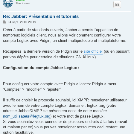
The 'culest
Re: Jabber: Présentation et tutoriels
M
04 sept. 2010 20:19
e
s
Créer à partir de standards ouverts, Jabber a permis l'apparition de
s
nombreux logiciels client, nous allons voir comment configurer votre
a
g
compte Legtux avec Pidgin, un client multiprotocole et multiplateforme.
e
Récupérez la derniere version de Pidgin sur le
site officiel
(ou en passant
par vos dépôts pour certaine distributions GNU/Linux).
Configuration du compte Jabber Legtux :
Pour configurer votre compte avec Pidgin > lancez Pidgin > menu
“Comptes” > “modifier” > “ajouter”
Il suffit de choisir le protocole souhaité, ici XMPP, renseigner utilisateur
avec le nom de votre compte Legtux, domaine : legtux .org (votre
adresse Jabber/XMPP se présentera donc de cette manière
nom_utilisateur@legtux.org
) et votre mot de passe Legtux.
Si vous souhaitez vous connecter de plusieurs endroits à la fois (travail
et maison par ex) vous pouvez renseigner ressources ceci restant une
option facultative.