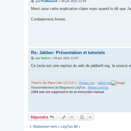
M
par
ProNetwork
»
29 juil. 2011 12:29
e
s
Merci pour cette explication claire mais quand tu dit que 
s
a
g
Cordialement,Amine.
e
Re: Jabber: Présentation et tutoriels
M
par
Valère
»
29 juil. 2011 12:57
e
s
Ce texte est une reprise du wiki de jabberfr.org, la source e
s
a
g
e
There's No Place Like 127.0.0.1 :
Hostux.net
-
Valere.me
Rassemblement de Blogueurs LegTux :
Planet LegTux
1984 was not supposed to be an instruction manual
Répondre
Retourner vers « LegTux IM »