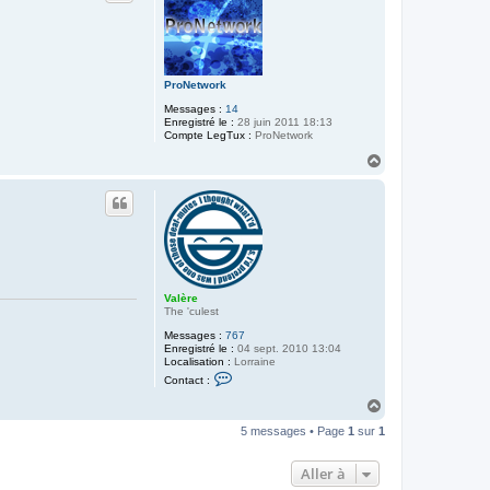
e
r
p
i
q
u
ProNetwork
e
-
Messages :
14
z
Enregistré le :
28 juin 2011 18:13
i
Compte LegTux :
ProNetwork
n
o
H
a
u
t
Valère
The 'culest
Messages :
767
Enregistré le :
04 sept. 2010 13:04
Localisation :
Lorraine
C
Contact :
o
n
H
t
a
a
5 messages • Page
1
sur
1
u
c
t
t
e
Aller à
r