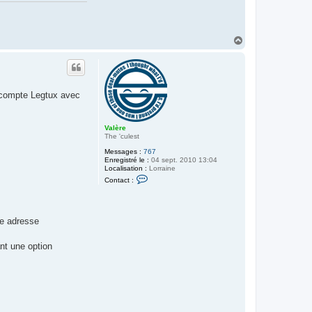
H
a
u
t
e compte Legtux avec
Valère
The 'culest
Messages :
767
Enregistré le :
04 sept. 2010 13:04
Localisation :
Lorraine
C
Contact :
o
n
t
a
c
re adresse
t
e
r
nt une option
V
a
l
è
r
e