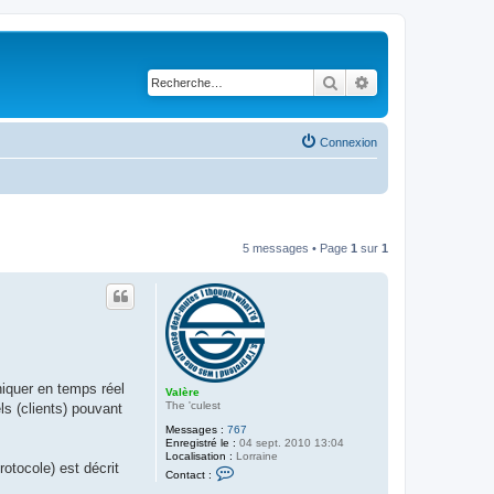
Rechercher
Recherche avancé
Connexion
5 messages • Page
1
sur
1
iquer en temps réel
Valère
The 'culest
ls (clients) pouvant
Messages :
767
Enregistré le :
04 sept. 2010 13:04
Localisation :
Lorraine
otocole) est décrit
C
Contact :
o