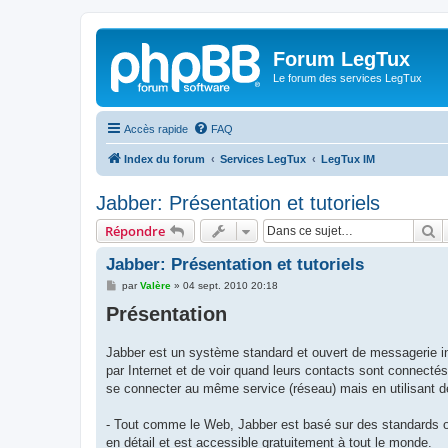
Forum LegTux
Le forum des services LegTux
Accès rapide
FAQ
Index du forum
Services LegTux
LegTux IM
Jabber: Présentation et tutoriels
R
Répondre
Jabber: Présentation et tutoriels
M
par
Valère
»
04 sept. 2010 20:18
e
Présentation
s
s
a
g
Jabber est un système standard et ouvert de messagerie i
e
par Internet et de voir quand leurs contacts sont connectés
se connecter au même service (réseau) mais en utilisant de
- Tout comme le Web, Jabber est basé sur des standards ou
en détail et est accessible gratuitement à tout le monde.