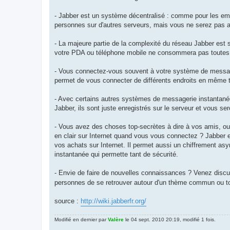
- Jabber est un système décentralisé : comme pour les e
personnes sur d'autres serveurs, mais vous ne serez pas af
- La majeure partie de la complexité du réseau Jabber est si
votre PDA ou téléphone mobile ne consommera pas toutes vos
- Vous connectez-vous souvent à votre système de messageri
permet de vous connecter de différents endroits en même
- Avec certains autres systèmes de messagerie instantané
Jabber, ils sont juste enregistrés sur le serveur et vous s
- Vous avez des choses top-secrètes à dire à vos amis, ou
en clair sur Internet quand vous vous connectez ? Jabber 
vos achats sur Internet. Il permet aussi un chiffrement 
instantanée qui permette tant de sécurité.
- Envie de faire de nouvelles connaissances ? Venez discut
personnes de se retrouver autour d'un thème commun ou t
source :
http://wiki.jabberfr.org/
Modifié en dernier par
Valère
le 04 sept. 2010 20:19, modifié 1 fois.