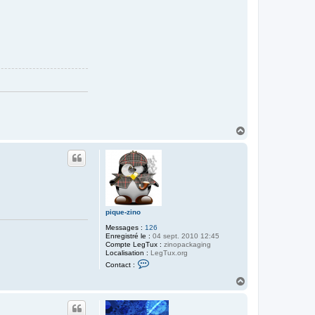
H
a
u
t
pique-zino
Messages :
126
Enregistré le :
04 sept. 2010 12:45
Compte LegTux :
zinopackaging
Localisation :
LegTux.org
C
Contact :
o
n
H
t
a
a
u
c
t
t