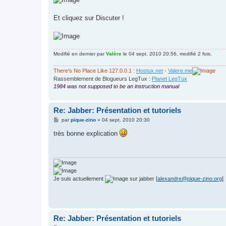
Et cliquez sur Discuter !
Modifié en dernier par
Valère
le 04 sept. 2010 20:56, modifié 2 fois.
There's No Place Like 127.0.0.1 :
Hostux.net
-
Valere.me
Rassemblement de Blogueurs LegTux :
Planet LegTux
1984 was not supposed to be an instruction manual
Re: Jabber: Présentation et tutoriels
M
par
pique-zino
»
04 sept. 2010 20:30
e
s
très bonne explication
s
a
g
e
Je suis actuellement
sur jabber [
alexandre@pique-zino.org
]
Re: Jabber: Présentation et tutoriels