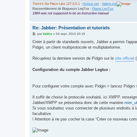
There's No Place Like 127.0.0.1 :
Hostux.net
-
Valere.me
Rassemblement de Blogueurs LegTux :
Planet LegTux
1984 was not supposed to be an instruction manual
Re: Jabber: Présentation et tutoriels
M
par
Valère
»
04 sept. 2010 20:19
e
s
Créer à partir de standards ouverts, Jabber a permis l'app
s
Pidgin, un client multiprotocole et multiplateforme.
a
g
e
Récupérez la derniere version de Pidgin sur le
site officiel
(
Configuration du compte Jabber Legtux :
Pour configurer votre compte avec Pidgin > lancez Pidgin 
Il suffit de choisir le protocole souhaité, ici XMPP, rensei
Jabber/XMPP se présentera donc de cette manière
nom_ut
Si vous souhaitez vous connecter de plusieurs endroits à l
facultative.
! Attention à ne pas cocher la case “Créer ce nouveau comp