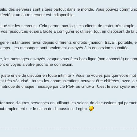
mails, des serveurs sont situés partout dans le monde. Vous pouvez communi
fecté si un autre serveur est indisponible.
tué sur les serveurs. Cela permet aux logiciels clients de rester très simple :
 ressources et sera facile à configurer et utiliser, tout en disposant de la
e instantanée favori depuis différents endroits (maison, travail, portable, e
 temps : les messages sont seulement envoyés à la connexion souhaitée.
e, les messages envoyés lorsque vous êtes hors-ligne (non-connecté) ne son
eront envoyés à votre prochaine connexion.
 juste envie de discuter en toute intimité ? Vous ne voulez pas que votre mo
est très sécurisé : toutes les communications peuvent être chiffrées, avec l
asymétrique de chaque message par clé PGP ou GnuPG. C'est le seul système
er avec d'autres personnes en utilisant les salons de discussions qui permett
out smplement sur le salon de discussions Legtux