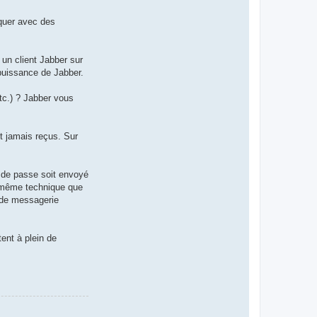
n
t
a
quer avec des
c
t
e
r
 un client Jabber sur
V
a
 puissance de Jabber.
l
è
r
tc.) ? Jabber vous
e
t jamais reçus. Sur
t de passe soit envoyé
a même technique que
 de messagerie
ent à plein de