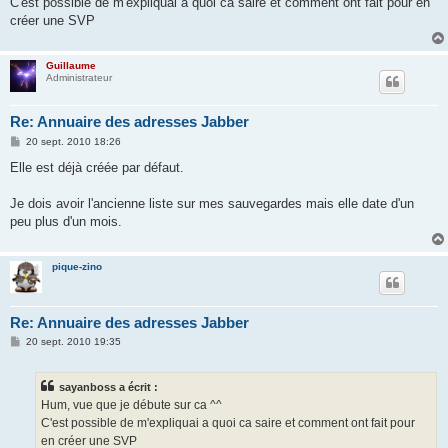
C'est possible de m'expliquai a quoi ca saire et comment ont fait pour en
a
g
créer une SVP
e
Guillaume
Administrateur
Re: Annuaire des adresses Jabber
M
20 sept. 2010 18:26
e
s
Elle est déjà créée par défaut.
s
a
g
Je dois avoir l'ancienne liste sur mes sauvegardes mais elle date d'un
e
peu plus d'un mois.
pique-zino
Re: Annuaire des adresses Jabber
M
20 sept. 2010 19:35
e
s
s
sayanboss a écrit :
a
g
Hum, vue que je débute sur ca ^^
e
C'est possible de m'expliquai a quoi ca saire et comment ont fait pour
en créer une SVP