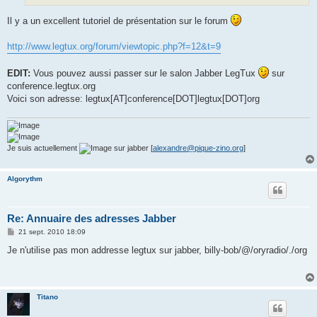
Il y a un excellent tutoriel de présentation sur le forum
http://www.legtux.org/forum/viewtopic.php?f=12&t=9
EDIT:
Vous pouvez aussi passer sur le salon Jabber LegTux
sur
conference.legtux.org
Voici son adresse: legtux[AT]conference[DOT]legtux[DOT]org
Je suis actuellement
sur jabber [
alexandre@pique-zino.org
]
Algorythm
Re: Annuaire des adresses Jabber
M
21 sept. 2010 18:09
e
s
Je n'utilise pas mon addresse legtux sur jabber, billy-bob/@/oryradio/./org
s
a
g
e
Titano