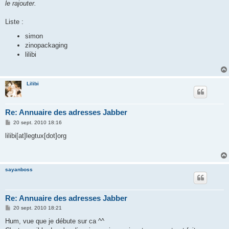
le rajouter.
Liste :
simon
zinopackaging
lilibi
Lilibi
Re: Annuaire des adresses Jabber
M
20 sept. 2010 18:16
e
s
lilibi[at]legtux[dot]org
s
a
g
e
sayanboss
Re: Annuaire des adresses Jabber
M
20 sept. 2010 18:21
e
s
Hum, vue que je débute sur ca ^^
s