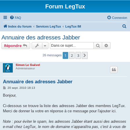
Forum LegTux
FAQ
Connexion
R
Index du forum
Services LegTux
LegTux IM
e
Annuaire des adresses Jabber
c
Rechercher
Recherche 
Répondre
h
e
1
2
3
Suivante
26 messages
r
Simon Le Guével
c
Administrateur
h
Annuaire des adresses Jabber
e
M
20 sept. 2010 18:13
r
e
s
Bonjour,
s
a
g
Ci-dessous se trouve la liste des adresses Jabber des membres LegTux.
e
Merci de donner la votre en réponse à ce message pour l'ajouter ici.
Note : pour éviter le spam, les adresses Jabber étant aussi des adresses
e-mail chez LegTux, le nom de domaine n’apparaîtra pas, c'est à vous de