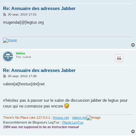
Re: Annuaire des adresses Jabber
M
30 sept. 2010 17:01
e
s
mugendai[@]legtux.org
s
a
g
e
Valère
The 'culest
Re: Annuaire des adresses Jabber
M
30 sept. 2010 17:36
e
s
valere[at]hostux[dot]net
s
a
g
e
n'hésitez pas à passer sur le salon de discussion jabber de legtux pour
ceux qui ne connaisse pas encore
There's No Place Like 127.0.0.1 :
Hostux.net
-
Valere.me
Rassemblement de Blogueurs LegTux :
Planet LegTux
1984 was not supposed to be an instruction manual