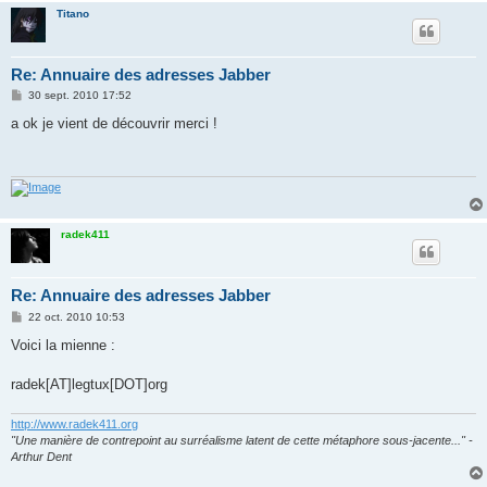
Titano
Re: Annuaire des adresses Jabber
M
30 sept. 2010 17:52
e
s
a ok je vient de découvrir merci !
s
a
g
e
radek411
Re: Annuaire des adresses Jabber
M
22 oct. 2010 10:53
e
s
Voici la mienne :
s
a
g
radek[AT]legtux[DOT]org
e
http://www.radek411.org
"Une manière de contrepoint au surréalisme latent de cette métaphore sous-jacente..." -
Arthur Dent