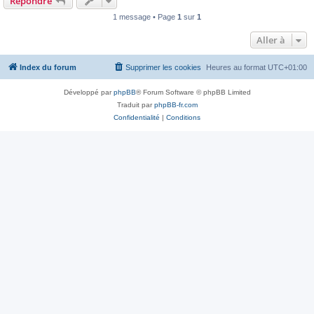
Répondre
1 message • Page
1
sur
1
Aller à
Index du forum
Supprimer les cookies
Heures au format
UTC+01:00
Développé par
phpBB
® Forum Software © phpBB Limited
Traduit par
phpBB-fr.com
Confidentialité
|
Conditions