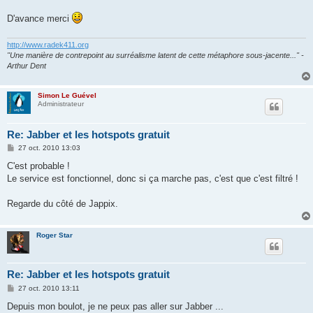
D'avance merci
http://www.radek411.org
"Une manière de contrepoint au surréalisme latent de cette métaphore sous-jacente..." -
Arthur Dent
Simon Le Guével
Administrateur
Re: Jabber et les hotspots gratuit
M
27 oct. 2010 13:03
e
s
C'est probable !
s
Le service est fonctionnel, donc si ça marche pas, c'est que c'est filtré !
a
g
e
Regarde du côté de Jappix.
Roger Star
Re: Jabber et les hotspots gratuit
M
27 oct. 2010 13:11
e
s
Depuis mon boulot, je ne peux pas aller sur Jabber ...
s