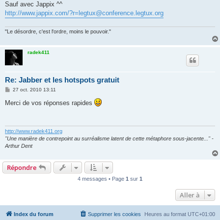
Sauf avec Jappix ^^
a
g
http://www.jappix.com/?r=legtux@conference.legtux.org
e
"Le désordre, c'est l'ordre, moins le pouvoir."
radek411
Re: Jabber et les hotspots gratuit
M
27 oct. 2010 13:11
e
s
Merci de vos réponses rapides
s
a
g
e
http://www.radek411.org
"Une manière de contrepoint au surréalisme latent de cette métaphore sous-jacente..." -
Arthur Dent
Répondre
4 messages • Page
1
sur
1
Aller à
Index du forum
Supprimer les cookies
Heures au format
UTC+01:00