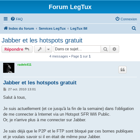
Forum LegTux
FAQ
Connexion
R
Index du forum
Services LegTux
LegTux IM
e
Jabber et les hotspots gratuit
c
Rechercher
Recherche 
Répondre
h
4 messages • Page
1
sur
1
e
radek411
r
c
h
Jabber et les hotspots gratuit
e
M
27 oct. 2010 13:01
e
r
s
Salut à tous,
s
a
g
Je suis actuellement (et ce jusqu'à la fin de la semaine) dans l'obligation
e
de me connecter à Internet via un Hotspot SFR Wifi Public.
Or, je n'arrive plus à me connecter sur Jabber.
Je sais déjà que le P2P et le FTP sont bloqué par ces bornes publiques
et je voulais savoir si il en était de même pour Jabber.