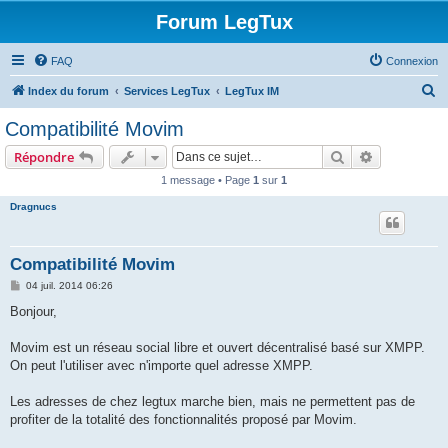
Forum LegTux
FAQ
Connexion
R
Index du forum
Services LegTux
LegTux IM
e
Compatibilité Movim
c
Rechercher
Recherche 
Répondre
h
1 message • Page
1
sur
1
e
Dragnucs
r
c
h
Compatibilité Movim
e
M
04 juil. 2014 06:26
e
r
s
Bonjour,
s
a
g
Movim est un réseau social libre et ouvert décentralisé basé sur XMPP.
e
On peut l'utiliser avec n'importe quel adresse XMPP.
Les adresses de chez legtux marche bien, mais ne permettent pas de
profiter de la totalité des fonctionnalités proposé par Movim.