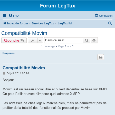
Forum LegTux
FAQ
Connexion
R
Index du forum
Services LegTux
LegTux IM
e
Compatibilité Movim
c
Rechercher
Recherche 
Répondre
h
1 message • Page
1
sur
1
e
Dragnucs
r
c
h
Compatibilité Movim
e
M
04 juil. 2014 06:26
e
r
s
Bonjour,
s
a
g
Movim est un réseau social libre et ouvert décentralisé basé sur XMPP.
e
On peut l'utiliser avec n'importe quel adresse XMPP.
Les adresses de chez legtux marche bien, mais ne permettent pas de
profiter de la totalité des fonctionnalités proposé par Movim.