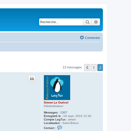
Rechercher
Recherche avancé
Connexion
1
2
Précédente
13 messages
Simon Le Guével
Administrateur
Messages :
1307
Enregistré le :
04 sept. 2010 12:30
Compte LegTux :
simon
Localisation :
Saint-Brieuc
C
Contact :
o