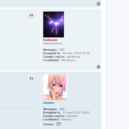
n
H
t
a
a
u
c
t
t
e
r
S
i
m
o
Guillaume
n
Administrateur
L
e
Messages :
703
G
Enregistré le :
04 sept. 2010 12:50
u
Compte LegTux :
rguillaume
é
Localisation :
Montluçon
v
e
H
l
a
u
t
shudacr
Messages :
109
Enregistré le :
12 mars 2011 19:05
Compte LegTux :
shudacr
Localisation :
Nantes
C
Contact :
o