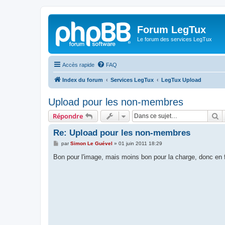
Forum LegTux
Le forum des services LegTux
Accès rapide
FAQ
Index du forum
Services LegTux
LegTux Upload
Upload pour les non-membres
R
Répondre
Re: Upload pour les non-membres
M
par
Simon Le Guével
»
01 juin 2011 18:29
e
s
Bon pour l'image, mais moins bon pour la charge, donc en f
s
a
g
e