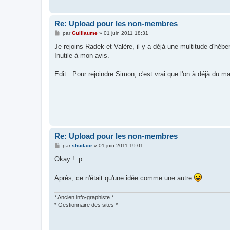
Re: Upload pour les non-membres
M
par
Guillaume
»
01 juin 2011 18:31
e
s
Je rejoins Radek et Valère, il y a déjà une multitude d'héber
s
Inutile à mon avis.
a
g
e
Edit : Pour rejoindre Simon, c'est vrai que l'on à déjà du ma
Re: Upload pour les non-membres
M
par
shudacr
»
01 juin 2011 19:01
e
s
Okay ! :p
s
a
g
Après, ce n'était qu'une idée comme une autre
e
* Ancien info-graphiste *
* Gestionnaire des sites *