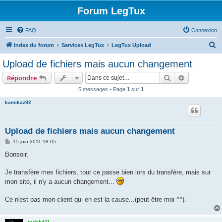
Forum LegTux
FAQ
Connexion
R
Index du forum
Services LegTux
LegTux Upload
e
Upload de fichiers mais aucun changement
c
Rechercher
Recherche 
Répondre
h
5 messages • Page
1
sur
1
e
kamikaz92
r
c
h
Upload de fichiers mais aucun changement
e
M
15 juin 2011 18:05
e
r
s
Bonsoir,
s
a
g
Je transfère mes fichiers, tout ce passe bien lors du transfère, mais sur
e
mon site, il n'y a aucun changement...
Ce n'est pas mon client qui en est la cause...(peut-être moi ^^).
radek411