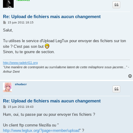
Re: Upload de fichiers mais aucun changement
M
15 juin 2011 18:15
e
s
Salut,
s
a
g
Tu utilises le service d'Upload LegTux pour envoyer des fichiers sur ton
e
site ? C'est pas son but
Sinon, tu te gourre de section.
http://www.radek411.org
"Une manière de contrepoint au surréalisme latent de cette métaphore sous-jacente..." -
Arthur Dent
shudacr
Re: Upload de fichiers mais aucun changement
M
15 juin 2011 19:43
e
s
Hum, oui, tu passe par ou pour envoyer t'es fichiers ?
s
a
g
Un client ftp comme filezilla ou "
e
http://www.legtux.org/?page=member/upload
" ?