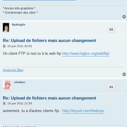
* Ancien info-graphiste *
* Gestionnaire des sites *
Hydrog3n
Re: Upload de fichiers mais aucun changement
M
15 juin 2011 20:52
e
s
Un client FTP si non tu à le web ftp
http://www.legtux.org/webftp/
s
a
g
e
Hydrog3n Blog
shudacr
Re: Upload de fichiers mais aucun changement
M
16 juin 2011 21:59
e
s
autrement, tu a d'autres clients ftp :
http://tinyurl.com/6edcqsr
s
a
g
e